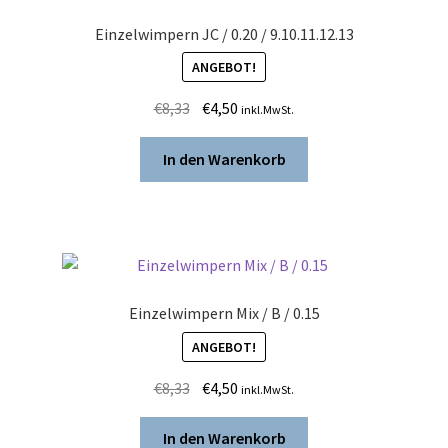
Einzelwimpern JC / 0.20 / 9.10.11.12.13
ANGEBOT!
Ursprünglicher
Aktueller
€
8,33
€
4,50
inkl.MwSt.
Preis
Preis
war:
ist:
In den Warenkorb
€8,33
€4,50.
Einzelwimpern Mix / B / 0.15
ANGEBOT!
Ursprünglicher
Aktueller
€
8,33
€
4,50
inkl.MwSt.
Preis
Preis
war:
ist:
In den Warenkorb