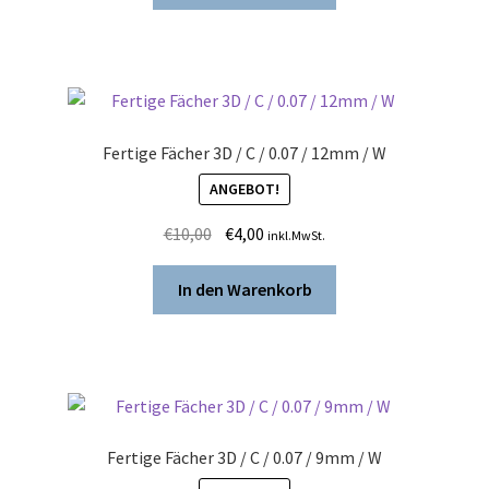
€10,00
€4,00.
Fertige Fächer 3D / C / 0.07 / 12mm / W
ANGEBOT!
Ursprünglicher
Aktueller
€
10,00
€
4,00
inkl.MwSt.
Preis
Preis
war:
ist:
In den Warenkorb
€10,00
€4,00.
Fertige Fächer 3D / C / 0.07 / 9mm / W