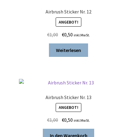
Airbrush Sticker Nr. 12
ANGEBOT!
Ursprünglicher
Aktueller
€
1,00
€
0,50
inkl.MwSt.
Preis
Preis
war:
ist:
Weiterlesen
€1,00
€0,50.
Airbrush Sticker Nr. 13
ANGEBOT!
Ursprünglicher
Aktueller
€
1,00
€
0,50
inkl.MwSt.
Preis
Preis
war:
ist:
In den Warenkorb