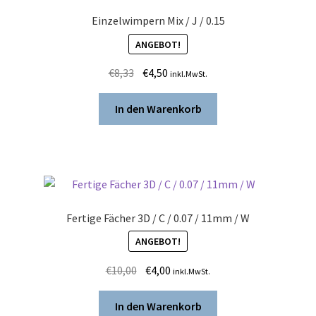
Einzelwimpern Mix / J / 0.15
ANGEBOT!
Ursprünglicher
Aktueller
€
8,33
€
4,50
inkl.MwSt.
Preis
Preis
war:
ist:
In den Warenkorb
€8,33
€4,50.
Fertige Fächer 3D / C / 0.07 / 11mm / W
ANGEBOT!
Ursprünglicher
Aktueller
€
10,00
€
4,00
inkl.MwSt.
Preis
Preis
war:
ist:
In den Warenkorb