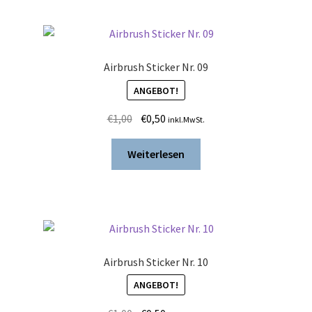
Airbrush Sticker Nr. 09
ANGEBOT!
Ursprünglicher
Aktueller
€
1,00
€
0,50
inkl.MwSt.
Preis
Preis
war:
ist:
Weiterlesen
€1,00
€0,50.
Airbrush Sticker Nr. 10
ANGEBOT!