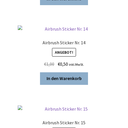
€1,00
€0,50.
Airbrush Sticker Nr. 14
ANGEBOT!
Ursprünglicher
Aktueller
€
1,00
€
0,50
inkl.MwSt.
Preis
Preis
war:
ist:
In den Warenkorb
€1,00
€0,50.
Airbrush Sticker Nr. 15