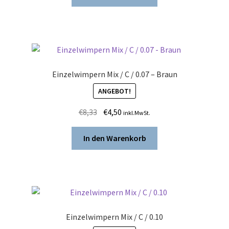
€8,33
€4,50.
Einzelwimpern Mix / C / 0.07 – Braun
ANGEBOT!
Ursprünglicher
Aktueller
€
8,33
€
4,50
inkl.MwSt.
Preis
Preis
war:
ist:
In den Warenkorb
€8,33
€4,50.
Einzelwimpern Mix / C / 0.10