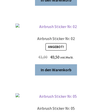
€1,00
€0,50.
Airbrush Sticker Nr. 02
ANGEBOT!
Ursprünglicher
Aktueller
€
1,00
€
0,50
inkl.MwSt.
Preis
Preis
war:
ist:
In den Warenkorb
€1,00
€0,50.
Airbrush Sticker Nr. 05