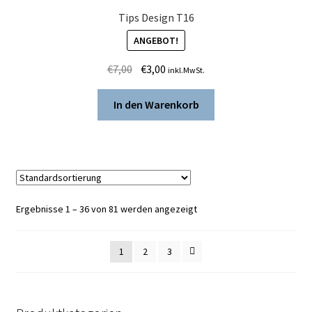
Tips Design T16
ANGEBOT!
Ursprünglicher
Aktueller
€
7,00
€
3,00
inkl.MwSt.
Preis
Preis
war:
ist:
In den Warenkorb
€7,00
€3,00.
Ergebnisse 1 – 36 von 81 werden angezeigt
1
2
3