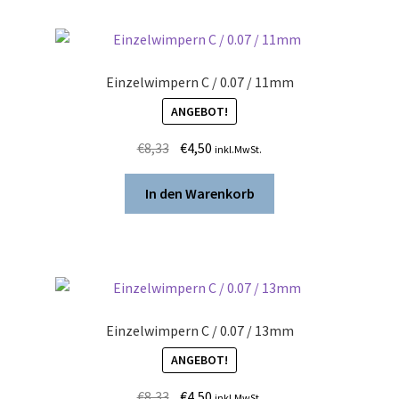
Einzelwimpern C / 0.07 / 11mm
ANGEBOT!
Ursprünglicher
Aktueller
€
8,33
€
4,50
inkl.MwSt.
Preis
Preis
war:
ist:
In den Warenkorb
€8,33
€4,50.
Einzelwimpern C / 0.07 / 13mm
ANGEBOT!
Ursprünglicher
Aktueller
€
8,33
€
4,50
inkl.MwSt.