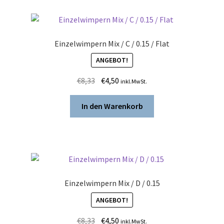
Einzelwimpern Mix / C / 0.15 / Flat
ANGEBOT!
Ursprünglicher
Aktueller
€
8,33
€
4,50
inkl.MwSt.
Preis
Preis
war:
ist:
In den Warenkorb
€8,33
€4,50.
Einzelwimpern Mix / D / 0.15
ANGEBOT!
Ursprünglicher
Aktueller
€
8,33
€
4,50
inkl.MwSt.