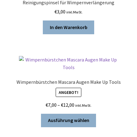
Reinigungspinsel für Wimpernverlängerung
€
3,00
inkl.MwSt.
In den Warenkorb
Wimpernbürstchen Mascara Augen Make Up Tools
ANGEBOT!
Preisspanne:
€
7,00
–
€
12,00
inkl.MwSt.
€7,00
Dieses
bis
Ausführung wählen
Produkt
€12,00
weist