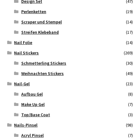
Design Set
(47)
Perlenketten
(19)
Scraper und Stempel
(14)
Streifen Klebeband
(17)
Nail Folie
(14)
Nail Stickers
(269)
Schmetterling Stickers
(30)
Weihnachten Stickers
(49)
Nail-Gel
(23)
Aufbau Gel
(8)
Make Up Gel
(7)
Top/Base Coat
(3)
Nails-Pinsel
(98)
Acryl Pinsel
(7)