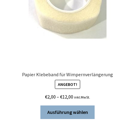
werden
Papier Klebeband für Wimpernverlängerung
ANGEBOT!
Preisspanne:
€
2,00
–
€
12,00
inkl.MwSt.
€2,00
Dieses
bis
Ausführung wählen
Produkt
€12,00
weist
mehrere