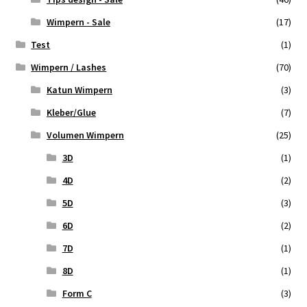
Wimpern - Sale
(17)
Test
(1)
Wimpern / Lashes
(70)
Katun Wimpern
(3)
Kleber/Glue
(7)
Volumen Wimpern
(25)
3D
(1)
4D
(2)
5D
(3)
6D
(2)
7D
(1)
8D
(1)
Form C
(3)