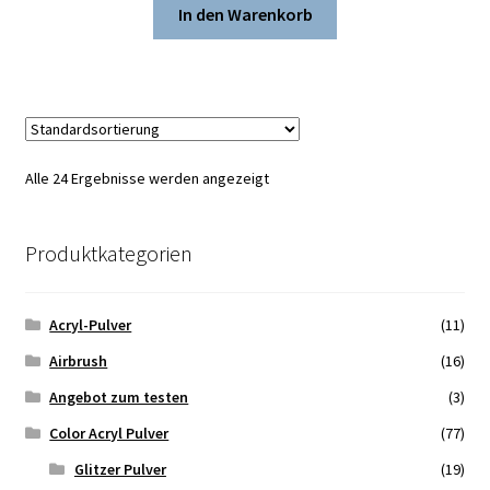
war:
ist:
In den Warenkorb
€20,00
€15,00.
Alle 24 Ergebnisse werden angezeigt
Produktkategorien
Acryl-Pulver
(11)
Airbrush
(16)
Angebot zum testen
(3)
Color Acryl Pulver
(77)
Glitzer Pulver
(19)