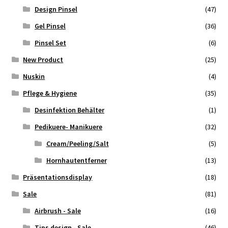
Design Pinsel
(47)
Gel Pinsel
(36)
Pinsel Set
(6)
New Product
(25)
Nuskin
(4)
Pflege & Hygiene
(35)
Desinfektion Behälter
(1)
Pedikuere- Manikuere
(32)
Cream/Peeling/Salt
(5)
Hornhautentferner
(13)
Präsentationsdisplay
(18)
Sale
(81)
Airbrush - Sale
(16)
Tips design - Sale
(46)