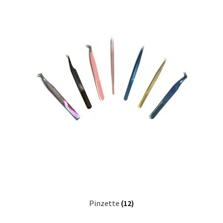
Online Angebot
Partner Anmeldung
Partner Konto
Partner Schlüsselwort
Über uns
AGB
Datenschutz
Impressum
Pinzette
(12)
Kontakt