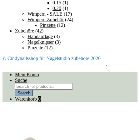
0.15
(1)
0.20
(1)
Wimpern - SALE
(17)
Wimpern Zubehör
(24)
Pinzette
(12)
Zubehöre
(42)
Handauflage
(3)
Nagelknipser
(3)
Pinzette
(12)
© Cindynailsshop für Nagelstudio zubehöre 2026
Mein Konto
Erstellt mit Storefront & WooCommerce
.
Mein Konto
Suche
Products
search
Search
Warenkorb
0