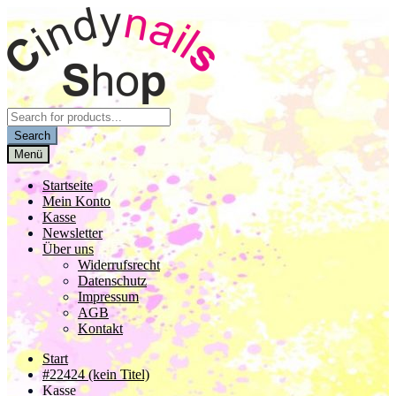
Zur
Zum
Navigation
Inhalt
springen
springen
Products
search
Search
Menü
Startseite
Mein Konto
Kasse
Newsletter
Über uns
Widerrufsrecht
Datenschutz
Impressum
AGB
Kontakt
Start
#22424 (kein Titel)
Kasse