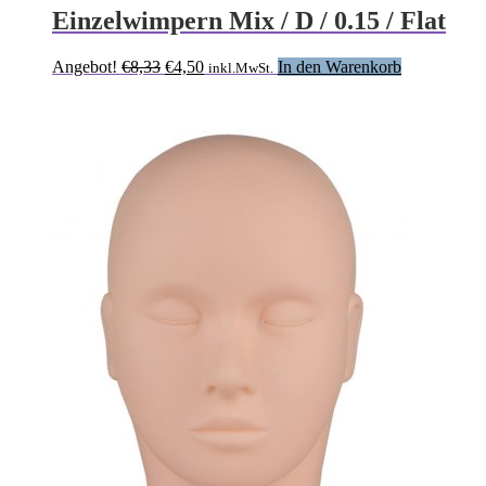
Einzelwimpern Mix / D / 0.15 / Flat
Ursprünglicher
Aktueller
Angebot!
€
8,33
€
4,50
In den Warenkorb
inkl.MwSt.
Preis
Preis
war:
ist:
€8,33
€4,50.