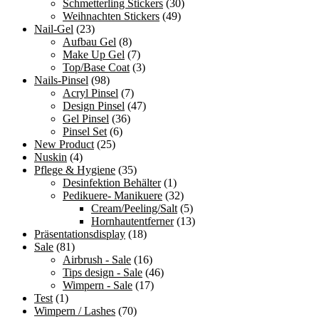
Schmetterling Stickers
(30)
Weihnachten Stickers
(49)
Nail-Gel
(23)
Aufbau Gel
(8)
Make Up Gel
(7)
Top/Base Coat
(3)
Nails-Pinsel
(98)
Acryl Pinsel
(7)
Design Pinsel
(47)
Gel Pinsel
(36)
Pinsel Set
(6)
New Product
(25)
Nuskin
(4)
Pflege & Hygiene
(35)
Desinfektion Behälter
(1)
Pedikuere- Manikuere
(32)
Cream/Peeling/Salt
(5)
Hornhautentferner
(13)
Präsentationsdisplay
(18)
Sale
(81)
Airbrush - Sale
(16)
Tips design - Sale
(46)
Wimpern - Sale
(17)
Test
(1)
Wimpern / Lashes
(70)