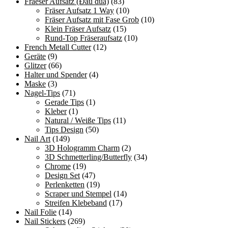
Fraeser Aufsatz (Đầu dũa)
(83)
Fräser Aufsatz 1 Way
(10)
Fräser Aufsatz mit Fase Grob
(10)
Klein Fräser Aufsatz
(15)
Rund-Top Fräseraufsatz
(10)
French Metall Cutter
(12)
Geräte
(9)
Glitzer
(66)
Halter und Spender
(4)
Maske
(3)
Nagel-Tips
(71)
Gerade Tips
(1)
Kleber
(1)
Natural / Weiße Tips
(11)
Tips Design
(50)
Nail Art
(149)
3D Hologramm Charm
(2)
3D Schmetterling/Butterfly
(34)
Chrome
(19)
Design Set
(47)
Perlenketten
(19)
Scraper und Stempel
(14)
Streifen Klebeband
(17)
Nail Folie
(14)
Nail Stickers
(269)