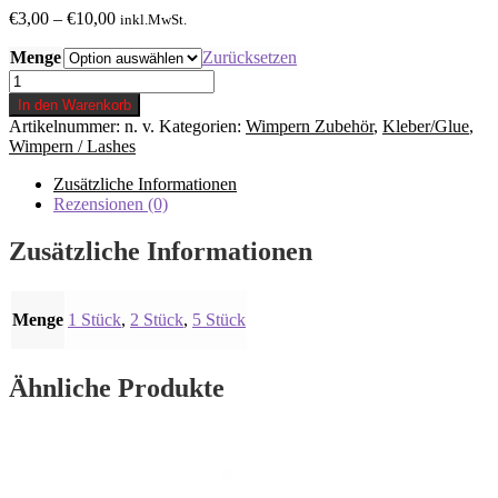
Preisspanne:
€
3,00
–
€
10,00
inkl.MwSt.
€3,00
Menge
bis
Zurücksetzen
€10,00
Klebeband
Menge
In den Warenkorb
Artikelnummer:
n. v.
Kategorien:
Wimpern Zubehör
,
Kleber/Glue
,
Wimpern / Lashes
Zusätzliche Informationen
Rezensionen (0)
Zusätzliche Informationen
Menge
1 Stück
,
2 Stück
,
5 Stück
Ähnliche Produkte