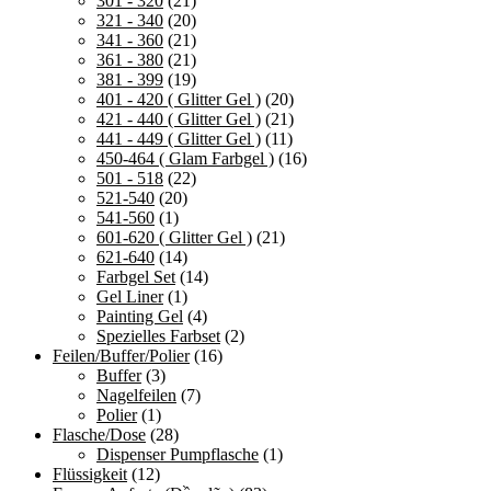
301 - 320
(21)
321 - 340
(20)
341 - 360
(21)
361 - 380
(21)
381 - 399
(19)
401 - 420 ( Glitter Gel )
(20)
421 - 440 ( Glitter Gel )
(21)
441 - 449 ( Glitter Gel )
(11)
450-464 ( Glam Farbgel )
(16)
501 - 518
(22)
521-540
(20)
541-560
(1)
601-620 ( Glitter Gel )
(21)
621-640
(14)
Farbgel Set
(14)
Gel Liner
(1)
Painting Gel
(4)
Spezielles Farbset
(2)
Feilen/Buffer/Polier
(16)
Buffer
(3)
Nagelfeilen
(7)
Polier
(1)
Flasche/Dose
(28)
Dispenser Pumpflasche
(1)
Flüssigkeit
(12)