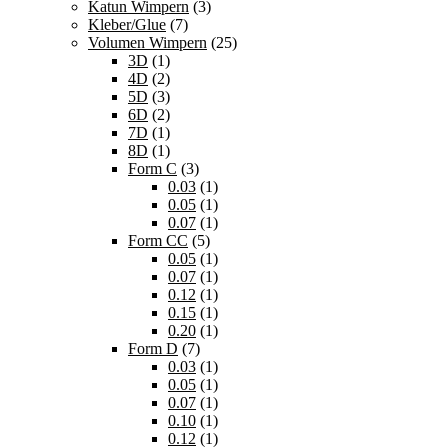
Katun Wimpern
(3)
Kleber/Glue
(7)
Volumen Wimpern
(25)
3D
(1)
4D
(2)
5D
(3)
6D
(2)
7D
(1)
8D
(1)
Form C
(3)
0.03
(1)
0.05
(1)
0.07
(1)
Form CC
(5)
0.05
(1)
0.07
(1)
0.12
(1)
0.15
(1)
0.20
(1)
Form D
(7)
0.03
(1)
0.05
(1)
0.07
(1)
0.10
(1)
0.12
(1)