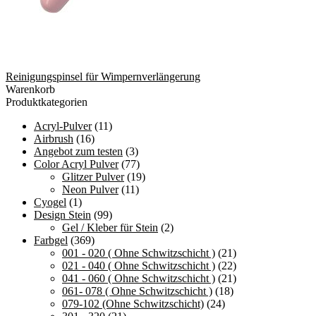
Reinigungspinsel für Wimpernverlängerung
Warenkorb
Produktkategorien
Acryl-Pulver
(11)
Airbrush
(16)
Angebot zum testen
(3)
Color Acryl Pulver
(77)
Glitzer Pulver
(19)
Neon Pulver
(11)
Cyogel
(1)
Design Stein
(99)
Gel / Kleber für Stein
(2)
Farbgel
(369)
001 - 020 ( Ohne Schwitzschicht )
(21)
021 - 040 ( Ohne Schwitzschicht )
(22)
041 - 060 ( Ohne Schwitzschicht )
(21)
061- 078 ( Ohne Schwitzschicht )
(18)
079-102 (Ohne Schwitzschicht)
(24)