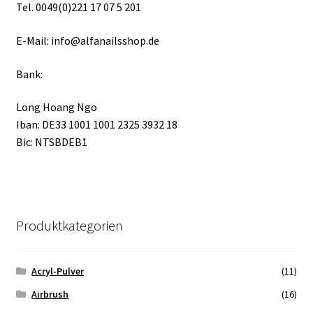
Tel. 0049(0)221 17 07 5 201
Online Angebot
E-Mail: info@alfanailsshop.de
Partner Anmeldung
Bank:
Partner Konto
Long Hoang Ngo
Iban: DE33 1001 1001 2325 3932 18
Partner Schlüsselwort
Bic: NTSBDEB1
Über uns
AGB
Produktkategorien
Datenschutz
Acryl-Pulver
(11)
Impressum
Airbrush
(16)
Kontakt