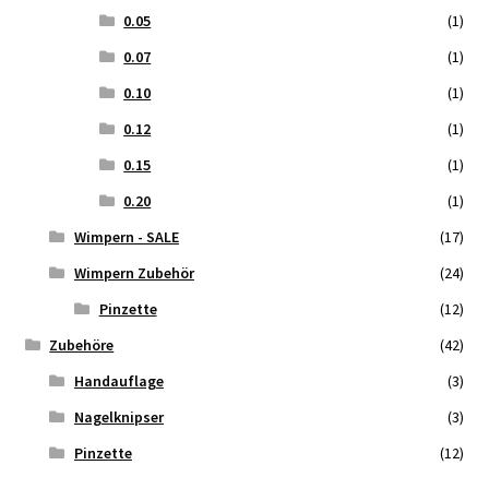
0.05
(1)
0.07
(1)
0.10
(1)
0.12
(1)
0.15
(1)
0.20
(1)
Wimpern - SALE
(17)
Wimpern Zubehör
(24)
Pinzette
(12)
Zubehöre
(42)
Handauflage
(3)
Nagelknipser
(3)
Pinzette
(12)