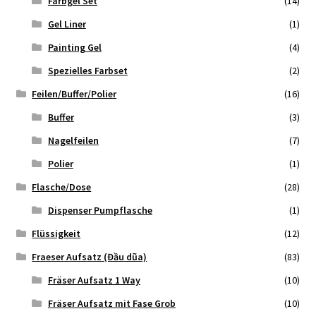
Farbgel Set
(14)
Gel Liner
(1)
Painting Gel
(4)
Spezielles Farbset
(2)
Feilen/Buffer/Polier
(16)
Buffer
(3)
Nagelfeilen
(7)
Polier
(1)
Flasche/Dose
(28)
Dispenser Pumpflasche
(1)
Flüssigkeit
(12)
Fraeser Aufsatz (Đầu dũa)
(83)
Fräser Aufsatz 1 Way
(10)
Fräser Aufsatz mit Fase Grob
(10)