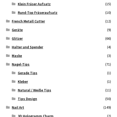
Klein Fräser Aufsatz
(15)
Rund-Top Fräseraufsatz
(10)
French Metall Cutter
(12)
Geräte
(9)
Glitzer
(66)
Halter und Spender
(4)
Maske
(3)
Nagel-Tips
(71)
Gerade Tips
(1)
Kleber
(1)
Natural / Weiße Tips
(11)
Tips Design
(50)
Nail Art
(149)
3D Hologramm Charm
(2)