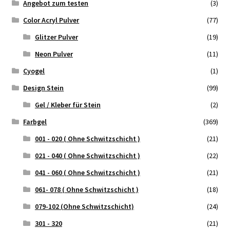
Angebot zum testen
(3)
Color Acryl Pulver
(77)
Widerrufsrecht
Glitzer Pulver
(19)
USA Produkt
Neon Pulver
(11)
Cyogel
(1)
Warenkorb
Design Stein
(99)
Gel / Kleber für Stein
(2)
Farbgel
(369)
001 - 020 ( Ohne Schwitzschicht )
(21)
021 - 040 ( Ohne Schwitzschicht )
(22)
041 - 060 ( Ohne Schwitzschicht )
(21)
061- 078 ( Ohne Schwitzschicht )
(18)
079-102 (Ohne Schwitzschicht)
(24)
301 - 320
(21)