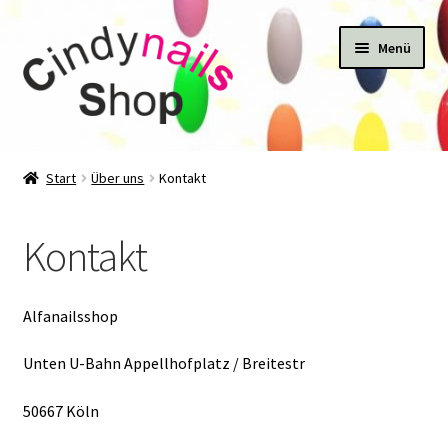
Zur
Zum
Menü
Navigation
Inhalt
springen
springen
Start
Start
Über uns
Kontakt
#22424 (kein Titel)
Kontakt
Kasse
Katalog
Alfanailsshop
Mein Konto
Unten U-Bahn Appellhofplatz / Breitestr
50667 Köln
Newsletter