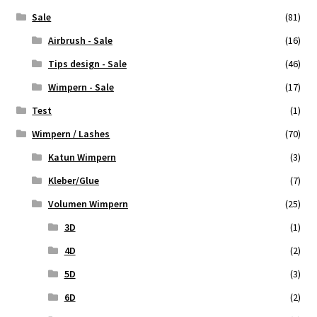
Sale
(81)
Airbrush - Sale
(16)
Tips design - Sale
(46)
Wimpern - Sale
(17)
Test
(1)
Wimpern / Lashes
(70)
Katun Wimpern
(3)
Kleber/Glue
(7)
Volumen Wimpern
(25)
3D
(1)
4D
(2)
5D
(3)
6D
(2)