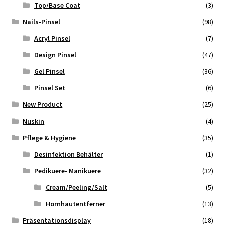
Top/Base Coat
(3)
Nails-Pinsel
(98)
Acryl Pinsel
(7)
Design Pinsel
(47)
Gel Pinsel
(36)
Pinsel Set
(6)
New Product
(25)
Nuskin
(4)
Pflege & Hygiene
(35)
Desinfektion Behälter
(1)
Pedikuere- Manikuere
(32)
Cream/Peeling/Salt
(5)
Hornhautentferner
(13)
Präsentationsdisplay
(18)