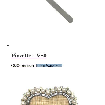
Pinzette – VS8
€
8,30
In den Warenkorb
inkl.MwSt.