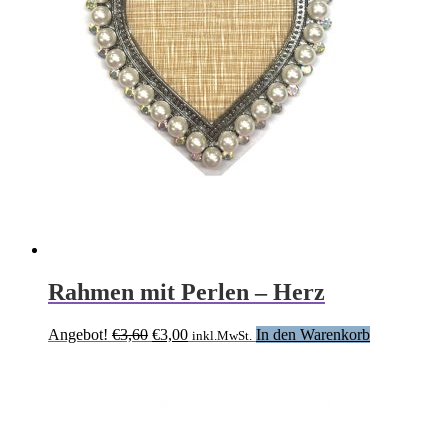
Rahmen mit Perlen – Herz
Ursprünglicher
Aktueller
Angebot!
€
3,60
€
3,00
In den Warenkorb
inkl.MwSt.
Preis
Preis
war:
ist:
€3,60
€3,00.