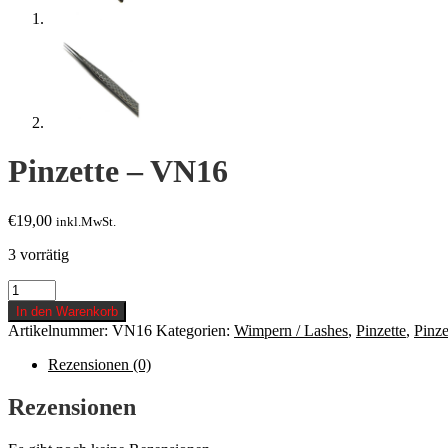
Pinzette – VN16
€
19,00
inkl.MwSt.
3 vorrätig
Pinzette
-
In den Warenkorb
VN16
Artikelnummer:
VN16
Kategorien:
Wimpern / Lashes
,
Pinzette
,
Pinze
Menge
Rezensionen (0)
Rezensionen