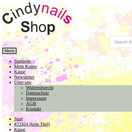
Zur
Zum
Navigation
Inhalt
springen
springen
Products
search
Menü
Startseite
Mein Konto
Kasse
Newsletter
Über uns
Widerrufsrecht
Datenschutz
Impressum
AGB
Kontakt
Start
#22424 (kein Titel)
Kasse