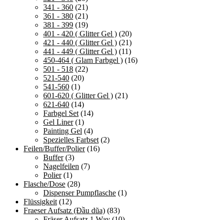
341 - 360
(21)
361 - 380
(21)
381 - 399
(19)
401 - 420 ( Glitter Gel )
(20)
421 - 440 ( Glitter Gel )
(21)
441 - 449 ( Glitter Gel )
(11)
450-464 ( Glam Farbgel )
(16)
501 - 518
(22)
521-540
(20)
541-560
(1)
601-620 ( Glitter Gel )
(21)
621-640
(14)
Farbgel Set
(14)
Gel Liner
(1)
Painting Gel
(4)
Spezielles Farbset
(2)
Feilen/Buffer/Polier
(16)
Buffer
(3)
Nagelfeilen
(7)
Polier
(1)
Flasche/Dose
(28)
Dispenser Pumpflasche
(1)
Flüssigkeit
(12)
Fraeser Aufsatz (Đầu dũa)
(83)
Fräser Aufsatz 1 Way
(10)