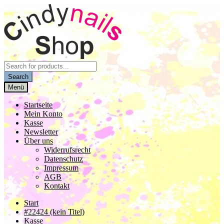
Zur
Zum
Navigation
Inhalt
springen
springen
Products
search
Search
Menü
Startseite
Mein Konto
Kasse
Newsletter
Über uns
Widerrufsrecht
Datenschutz
Impressum
AGB
Kontakt
Start
#22424 (kein Titel)
Kasse