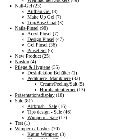
Weihnachten Stickers
(49)
Nail-Gel
(23)
Aufbau Gel
(8)
Make Up Gel
(7)
Top/Base Coat
(3)
Nails-Pinsel
(98)
Acryl Pinsel
(7)
Design Pinsel
(47)
Gel Pinsel
(36)
Pinsel Set
(6)
New Product
(25)
Nuskin
(4)
Pflege & Hygiene
(35)
Desinfektion Behälter
(1)
Pedikuere- Manikuere
(32)
Cream/Peeling/Salt
(5)
Hornhautentferner
(13)
Präsentationsdisplay
(18)
Sale
(81)
Airbrush - Sale
(16)
Tips design - Sale
(46)
Wimpern - Sale
(17)
Test
(1)
Wimpern / Lashes
(70)
Katun Wimpern
(3)