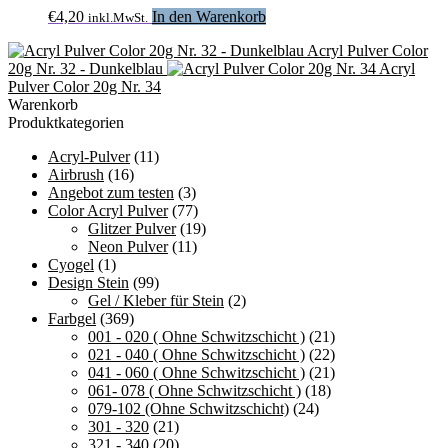
€
4,20
In den Warenkorb
inkl.MwSt.
Acryl Pulver Color
20g Nr. 32 - Dunkelblau
Acryl
Pulver Color 20g Nr. 34
Warenkorb
Produktkategorien
Acryl-Pulver
(11)
Airbrush
(16)
Angebot zum testen
(3)
Color Acryl Pulver
(77)
Glitzer Pulver
(19)
Neon Pulver
(11)
Cyogel
(1)
Design Stein
(99)
Gel / Kleber für Stein
(2)
Farbgel
(369)
001 - 020 ( Ohne Schwitzschicht )
(21)
021 - 040 ( Ohne Schwitzschicht )
(22)
041 - 060 ( Ohne Schwitzschicht )
(21)
061- 078 ( Ohne Schwitzschicht )
(18)
079-102 (Ohne Schwitzschicht)
(24)
301 - 320
(21)
321 - 340
(20)