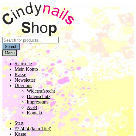
Zur
Zum
Navigation
Inhalt
springen
springen
Products
search
Search
Menü
Startseite
Mein Konto
Kasse
Newsletter
Über uns
Widerrufsrecht
Datenschutz
Impressum
AGB
Kontakt
Start
#22424 (kein Titel)
Kasse