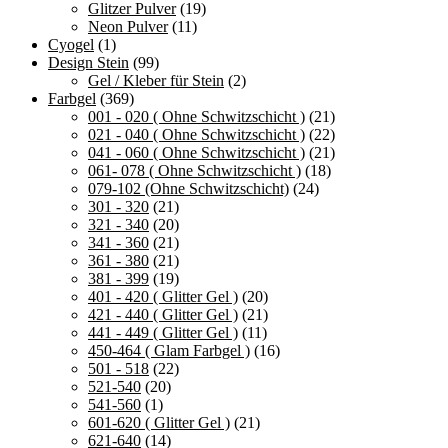
Glitzer Pulver
(19)
Neon Pulver
(11)
Cyogel
(1)
Design Stein
(99)
Gel / Kleber für Stein
(2)
Farbgel
(369)
001 - 020 ( Ohne Schwitzschicht )
(21)
021 - 040 ( Ohne Schwitzschicht )
(22)
041 - 060 ( Ohne Schwitzschicht )
(21)
061- 078 ( Ohne Schwitzschicht )
(18)
079-102 (Ohne Schwitzschicht)
(24)
301 - 320
(21)
321 - 340
(20)
341 - 360
(21)
361 - 380
(21)
381 - 399
(19)
401 - 420 ( Glitter Gel )
(20)
421 - 440 ( Glitter Gel )
(21)
441 - 449 ( Glitter Gel )
(11)
450-464 ( Glam Farbgel )
(16)
501 - 518
(22)
521-540
(20)
541-560
(1)
601-620 ( Glitter Gel )
(21)
621-640
(14)