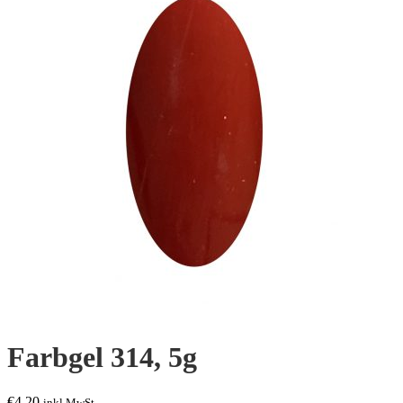
Farbgel 314, 5g
€
4,20
inkl.MwSt.