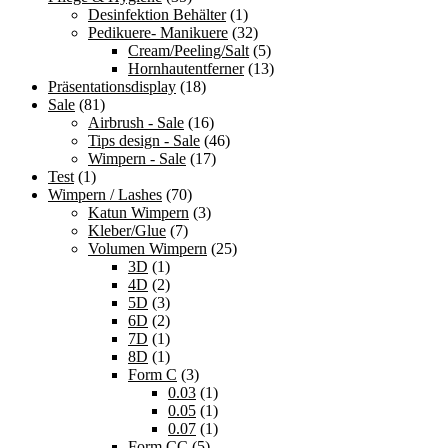
Desinfektion Behälter
(1)
Pedikuere- Manikuere
(32)
Cream/Peeling/Salt
(5)
Hornhautentferner
(13)
Präsentationsdisplay
(18)
Sale
(81)
Airbrush - Sale
(16)
Tips design - Sale
(46)
Wimpern - Sale
(17)
Test
(1)
Wimpern / Lashes
(70)
Katun Wimpern
(3)
Kleber/Glue
(7)
Volumen Wimpern
(25)
3D
(1)
4D
(2)
5D
(3)
6D
(2)
7D
(1)
8D
(1)
Form C
(3)
0.03
(1)
0.05
(1)
0.07
(1)
Form CC
(5)