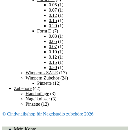
0.05
(1)
0.07
(1)
0.12
(1)
0.15
(1)
0.20
(1)
Form D
(7)
0.03
(1)
0.05
(1)
0.07
(1)
0.10
(1)
0.12
(1)
0.15
(1)
0.20
(1)
Wimpern - SALE
(17)
Wimpern Zubehör
(24)
Pinzette
(12)
Zubehöre
(42)
Handauflage
(3)
Nagelknipser
(3)
Pinzette
(12)
© Cindynailsshop für Nagelstudio zubehöre 2026
Mein Konto
Erstellt mit Storefront & WooCommerce
.
Mein Konto