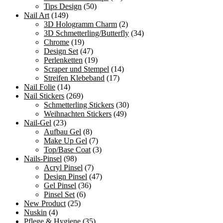
Tips Design
(50)
Nail Art
(149)
3D Hologramm Charm
(2)
3D Schmetterling/Butterfly
(34)
Chrome
(19)
Design Set
(47)
Perlenketten
(19)
Scraper und Stempel
(14)
Streifen Klebeband
(17)
Nail Folie
(14)
Nail Stickers
(269)
Schmetterling Stickers
(30)
Weihnachten Stickers
(49)
Nail-Gel
(23)
Aufbau Gel
(8)
Make Up Gel
(7)
Top/Base Coat
(3)
Nails-Pinsel
(98)
Acryl Pinsel
(7)
Design Pinsel
(47)
Gel Pinsel
(36)
Pinsel Set
(6)
New Product
(25)
Nuskin
(4)
Pflege & Hygiene
(35)