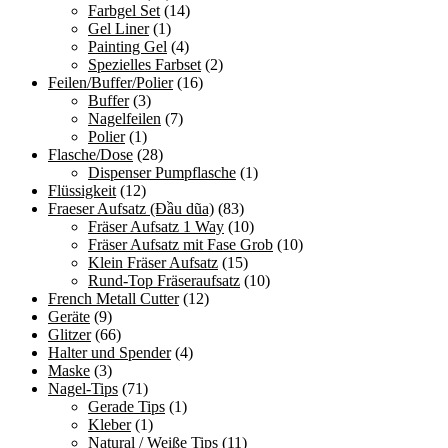
Farbgel Set
(14)
Gel Liner
(1)
Painting Gel
(4)
Spezielles Farbset
(2)
Feilen/Buffer/Polier
(16)
Buffer
(3)
Nagelfeilen
(7)
Polier
(1)
Flasche/Dose
(28)
Dispenser Pumpflasche
(1)
Flüssigkeit
(12)
Fraeser Aufsatz (Đầu dũa)
(83)
Fräser Aufsatz 1 Way
(10)
Fräser Aufsatz mit Fase Grob
(10)
Klein Fräser Aufsatz
(15)
Rund-Top Fräseraufsatz
(10)
French Metall Cutter
(12)
Geräte
(9)
Glitzer
(66)
Halter und Spender
(4)
Maske
(3)
Nagel-Tips
(71)
Gerade Tips
(1)
Kleber
(1)
Natural / Weiße Tips
(11)