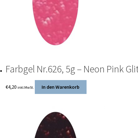
Farbgel Nr.626, 5g – Neon Pink Glit
€
4,20
In den Warenkorb
inkl.MwSt.