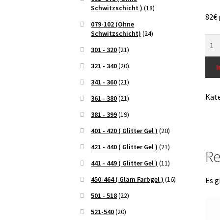
Schwitzschicht )
(18)
82€ 
079-102 (Ohne
Schwitzschicht)
(24)
Farb
301 - 320
(21)
Nr.6
5g
321 - 340
(20)
I
Men
341 - 360
(21)
Kate
361 - 380
(21)
381 - 399
(19)
401 - 420 ( Glitter Gel )
(20)
421 - 440 ( Glitter Gel )
(21)
Re
441 - 449 ( Glitter Gel )
(11)
450-464 ( Glam Farbgel )
(16)
Es g
501 - 518
(22)
521-540
(20)