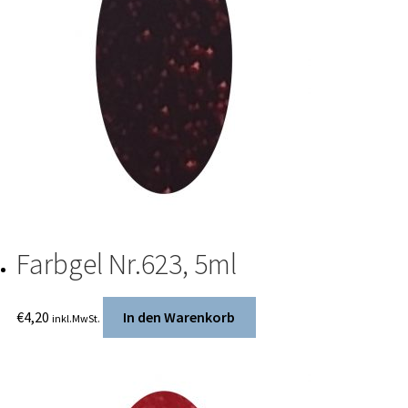
Farbgel Nr.623, 5ml
€
4,20
In den Warenkorb
inkl.MwSt.