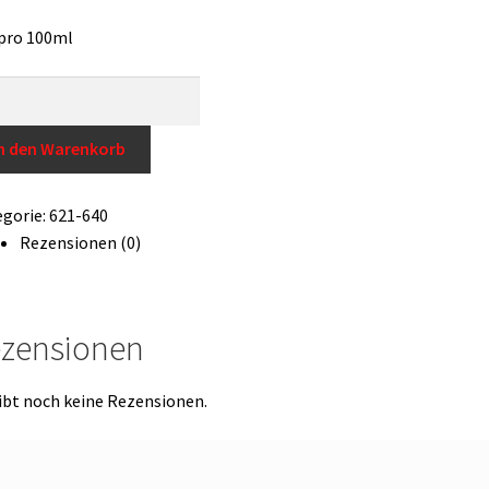
pro 100ml
gel
24,
n den Warenkorb
ge
gorie:
621-640
Rezensionen (0)
zensionen
ibt noch keine Rezensionen.