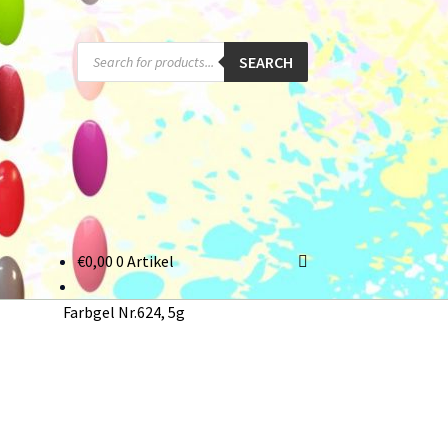
Products
SEARCH
search
€
0,00
0 Artikel
onto
Farbgel Nr.624, 5g