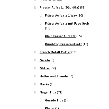
Fraeser Aufsatz (Đầu dũa)
(83)
Fräser Aufsatz 1 Way
(10)
Fräser Aufsatz mit Fase Grob
(10)
Klein Fräser Aufsatz
(15)
Rund-Top Fräseraufsatz
(10)
French Metall Cutter
(12)
Geräte
(9)
Glitzer
(66)
Halter und Spender
(4)
Maske
(3)
Nagel-Tips
(71)
Gerade Tips
(1)
Kleber
(1)