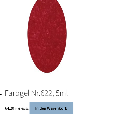
Farbgel Nr.622, 5ml
€
4,20
In den Warenkorb
inkl.MwSt.