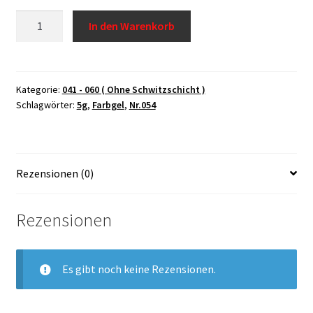
Farbgel
In den Warenkorb
Widerrufsrecht
Nr.054,
5g
Menge
USA Produkt
Kategorie:
041 - 060 ( Ohne Schwitzschicht )
Schlagwörter:
5g
,
Farbgel
,
Nr.054
Warenkorb
Rezensionen (0)
Rezensionen
Es gibt noch keine Rezensionen.