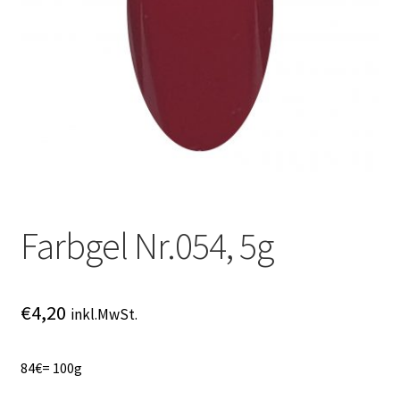
Online Angebot
Partner Anmeldung
Partner Konto
Partner Schlüsselwort
Über uns
Farbgel Nr.054, 5g
AGB
Datenschutz
€
4,20
inkl.MwSt.
Impressum
84€= 100g
Kontakt