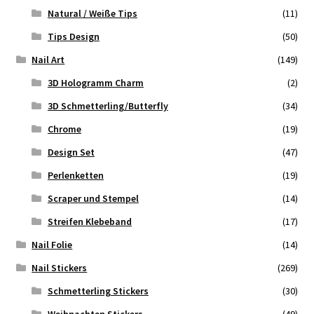
Natural / Weiße Tips
(11)
Tips Design
(50)
Nail Art
(149)
3D Hologramm Charm
(2)
3D Schmetterling/Butterfly
(34)
Chrome
(19)
Design Set
(47)
Perlenketten
(19)
Scraper und Stempel
(14)
Streifen Klebeband
(17)
Nail Folie
(14)
Nail Stickers
(269)
Schmetterling Stickers
(30)
Weihnachten Stickers
(49)