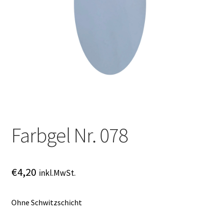
Online Angebot
Partner Anmeldung
Partner Konto
Partner Schlüsselwort
Über uns
Farbgel Nr. 078
AGB
Datenschutz
€
4,20
inkl.MwSt.
Impressum
Ohne Schwitzschicht
Kontakt