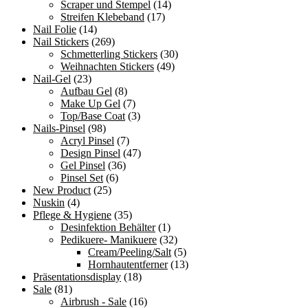
Scraper und Stempel
(14)
Streifen Klebeband
(17)
Nail Folie
(14)
Nail Stickers
(269)
Schmetterling Stickers
(30)
Weihnachten Stickers
(49)
Nail-Gel
(23)
Aufbau Gel
(8)
Make Up Gel
(7)
Top/Base Coat
(3)
Nails-Pinsel
(98)
Acryl Pinsel
(7)
Design Pinsel
(47)
Gel Pinsel
(36)
Pinsel Set
(6)
New Product
(25)
Nuskin
(4)
Pflege & Hygiene
(35)
Desinfektion Behälter
(1)
Pedikuere- Manikuere
(32)
Cream/Peeling/Salt
(5)
Hornhautentferner
(13)
Präsentationsdisplay
(18)
Sale
(81)
Airbrush - Sale
(16)