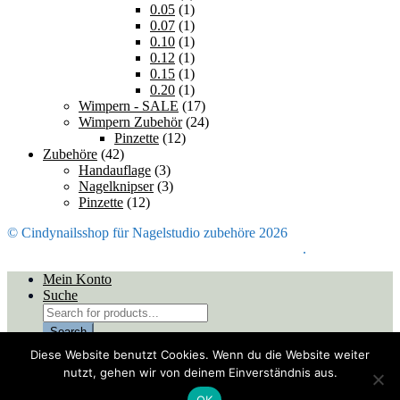
0.05
(1)
0.07
(1)
0.10
(1)
0.12
(1)
0.15
(1)
0.20
(1)
Wimpern - SALE
(17)
Wimpern Zubehör
(24)
Pinzette
(12)
Zubehöre
(42)
Handauflage
(3)
Nagelknipser
(3)
Pinzette
(12)
© Cindynailsshop für Nagelstudio zubehöre 2026
Mein Konto
Erstellt mit Storefront & WooCommerce
.
Mein Konto
Suche
Products
search
Search
Warenkorb
0
Diese Website benutzt Cookies. Wenn du die Website weiter
nutzt, gehen wir von deinem Einverständnis aus.
Du siehst:
Fargel 353, 5ml
€
4,20
inkl.MwSt.
OK