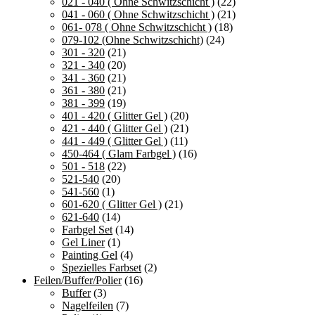
021 - 040 ( Ohne Schwitzschicht )
(22)
041 - 060 ( Ohne Schwitzschicht )
(21)
061- 078 ( Ohne Schwitzschicht )
(18)
079-102 (Ohne Schwitzschicht)
(24)
301 - 320
(21)
321 - 340
(20)
341 - 360
(21)
361 - 380
(21)
381 - 399
(19)
401 - 420 ( Glitter Gel )
(20)
421 - 440 ( Glitter Gel )
(21)
441 - 449 ( Glitter Gel )
(11)
450-464 ( Glam Farbgel )
(16)
501 - 518
(22)
521-540
(20)
541-560
(1)
601-620 ( Glitter Gel )
(21)
621-640
(14)
Farbgel Set
(14)
Gel Liner
(1)
Painting Gel
(4)
Spezielles Farbset
(2)
Feilen/Buffer/Polier
(16)
Buffer
(3)
Nagelfeilen
(7)