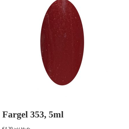
Fargel 353, 5ml
€
4,20
inkl.MwSt.