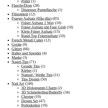
Polier
(1)
Flasche/Dose
(28)
Dispenser Pumpflasche
(1)
Flüssigkeit
(12)
Fraeser Aufsatz (Đầu dũa)
(83)
Fräser Aufsatz 1 Way
(10)
Fräser Aufsatz mit Fase Grob
(10)
Klein Fräser Aufsatz
(15)
Rund-Top Fräseraufsatz
(10)
French Metall Cutter
(12)
Geräte
(9)
Glitzer
(66)
Halter und Spender
(4)
Maske
(3)
Nagel-Tips
(71)
Gerade Tips
(1)
Kleber
(1)
Natural / Weiße Tips
(11)
Tips Design
(50)
Nail Art
(149)
3D Hologramm Charm
(2)
3D Schmetterling/Butterfly
(34)
Chrome
(19)
Design Set
(47)
Perlenketten
(19)