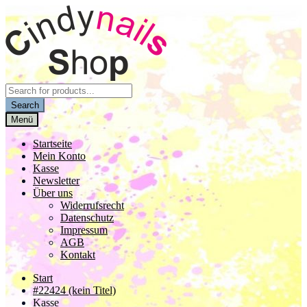
Zur
Zum
Navigation
Inhalt
springen
springen
Products
search
Search
Menü
Startseite
Mein Konto
Kasse
Newsletter
Über uns
Widerrufsrecht
Datenschutz
Impressum
AGB
Kontakt
Start
#22424 (kein Titel)
Kasse