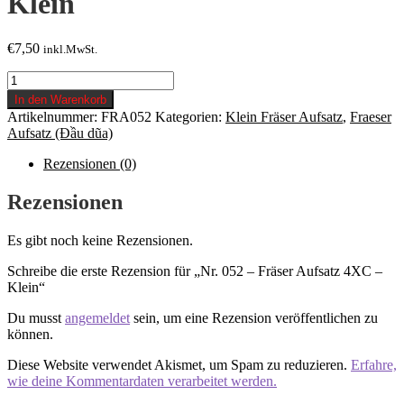
Klein
€
7,50
inkl.MwSt.
Nr.
052
In den Warenkorb
-
Artikelnummer:
FRA052
Kategorien:
Klein Fräser Aufsatz
,
Fraeser
Fräser
Aufsatz (Đầu dũa)
Aufsatz
4XC
Rezensionen (0)
-
Klein
Rezensionen
Menge
Es gibt noch keine Rezensionen.
Schreibe die erste Rezension für „Nr. 052 – Fräser Aufsatz 4XC –
Klein“
Du musst
angemeldet
sein, um eine Rezension veröffentlichen zu
können.
Diese Website verwendet Akismet, um Spam zu reduzieren.
Erfahre,
wie deine Kommentardaten verarbeitet werden.