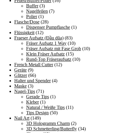
Feilen/Buffer/Polier
(16)
Buffer
(3)
Nagelfeilen
(7)
Polier
(1)
Flasche/Dose
(28)
Dispenser Pumpflasche
(1)
Flüssigkeit
(12)
Fraeser Aufsatz (Đầu dũa)
(83)
Fräser Aufsatz 1 Way
(10)
Fräser Aufsatz mit Fase Grob
(10)
Klein Fräser Aufsatz
(15)
Rund-Top Fräseraufsatz
(10)
French Metall Cutter
(12)
Geräte
(9)
Glitzer
(66)
Halter und Spender
(4)
Maske
(3)
Nagel-Tips
(71)
Gerade Tips
(1)
Kleber
(1)
Natural / Weiße Tips
(11)
Tips Design
(50)
Nail Art
(149)
3D Hologramm Charm
(2)
3D Schmetterling/Butterfly
(34)