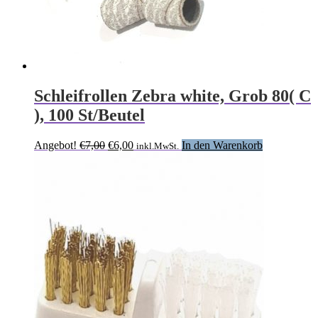
Schleifrollen Zebra white, Grob 80( C
), 100 St/Beutel
Ursprünglicher
Aktueller
Angebot!
€
7,00
€
6,00
In den Warenkorb
inkl.MwSt.
Preis
Preis
war:
ist:
€7,00
€6,00.