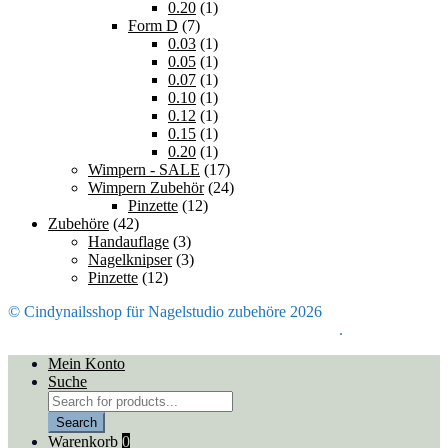
0.20
(1)
Form D
(7)
0.03
(1)
0.05
(1)
0.07
(1)
0.10
(1)
0.12
(1)
0.15
(1)
0.20
(1)
Wimpern - SALE
(17)
Wimpern Zubehör
(24)
Pinzette
(12)
Zubehöre
(42)
Handauflage
(3)
Nagelknipser
(3)
Pinzette
(12)
© Cindynailsshop für Nagelstudio zubehöre 2026
Mein Konto
Erstellt mit Storefront & WooCommerce
.
Mein Konto
Suche
Products
search
Search
Warenkorb
0