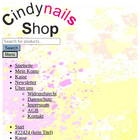
Zur
Zum
Navigation
Inhalt
springen
springen
Products
search
Search
Menü
Startseite
Mein Konto
Kasse
Newsletter
Über uns
Widerrufsrecht
Datenschutz
Impressum
AGB
Kontakt
Start
#22424 (kein Titel)
Kasse