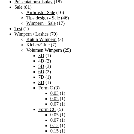
Präsentationsdisplay
(18)
Sale
(81)
Airbrush - Sale
(16)
Tips design - Sale
(46)
Wimpern - Sale
(17)
Test
(1)
Wimpern / Lashes
(70)
Katun Wimpern
(3)
Kleber/Glue
(7)
Volumen Wimpern
(25)
3D
(1)
4D
(2)
5D
(3)
6D
(2)
7D
(1)
8D
(1)
Form C
(3)
0.03
(1)
0.05
(1)
0.07
(1)
Form CC
(5)
0.05
(1)
0.07
(1)
0.12
(1)
0.15
(1)