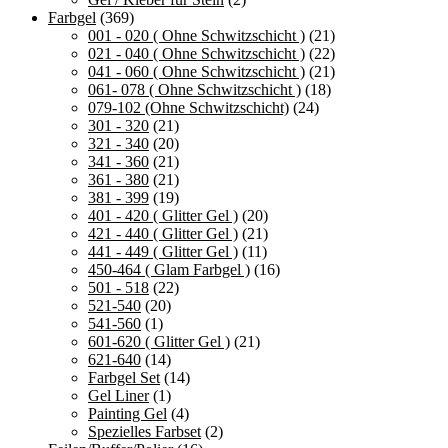
Farbgel
(369)
001 - 020 ( Ohne Schwitzschicht )
(21)
021 - 040 ( Ohne Schwitzschicht )
(22)
041 - 060 ( Ohne Schwitzschicht )
(21)
061- 078 ( Ohne Schwitzschicht )
(18)
079-102 (Ohne Schwitzschicht)
(24)
301 - 320
(21)
321 - 340
(20)
341 - 360
(21)
361 - 380
(21)
381 - 399
(19)
401 - 420 ( Glitter Gel )
(20)
421 - 440 ( Glitter Gel )
(21)
441 - 449 ( Glitter Gel )
(11)
450-464 ( Glam Farbgel )
(16)
501 - 518
(22)
521-540
(20)
541-560
(1)
601-620 ( Glitter Gel )
(21)
621-640
(14)
Farbgel Set
(14)
Gel Liner
(1)
Painting Gel
(4)
Spezielles Farbset
(2)