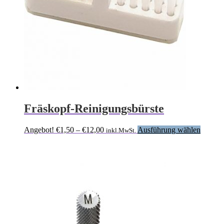
Fräskopf-Reinigungsbürste
Preisspanne:
Dieses
Angebot!
€
1,50
–
€
12,00
Ausführung wählen
inkl.MwSt.
€1,50
Produk
bis
weist
€12,00
mehrer
Variant
auf.
Die
Option
können
auf
der