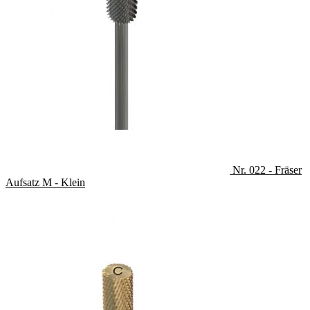
Produkt
gewähl
werden
Nr. 022 - Fräser
Aufsatz M - Klein