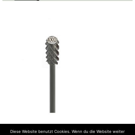
Diese Website benutzt Cookies. Wenn du die Website weiter
Du siehst:
Nr. 052 – Fräser Aufsatz 4XC – Klein
€
7,50
inkl.MwSt.