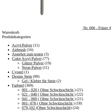
Nr. 006 - Fräser
Warenkorb
Produktkategorien
Acryl-Pulver
(11)
Airbrush
(16)
Angebot zum testen
(3)
Color Acryl Pulver
(77)
Glitzer Pulver
(19)
Neon Pulver
(11)
Cyogel
(1)
Design Stein
(99)
Gel / Kleber für Stein
(2)
Farbgel
(369)
001 - 020 ( Ohne Schwitzschicht )
(21)
021 - 040 ( Ohne Schwitzschicht )
(22)
041 - 060 ( Ohne Schwitzschicht )
(21)
061- 078 ( Ohne Schwitzschicht )
(18)
079-102 (Ohne Schwitzschicht)
(24)