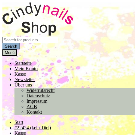
Zur
Zum
Navigation
Inhalt
springen
springen
Products
search
Search
Menü
Startseite
Mein Konto
Kasse
Newsletter
Über uns
Widerrufsrecht
Datenschutz
Impressum
AGB
Kontakt
Start
#22424 (kein Titel)
Kasse