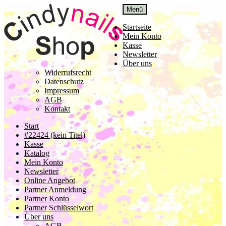
Zur
Zum
Menü
Navigation
Inhalt
springen
springen
Startseite
Mein Konto
Kasse
Newsletter
Über uns
Widerrufsrecht
Datenschutz
Impressum
AGB
Kontakt
Start
#22424 (kein Titel)
Kasse
Katalog
Mein Konto
Newsletter
Online Angebot
Partner Anmeldung
Partner Konto
Partner Schlüsselwort
Über uns
AGB