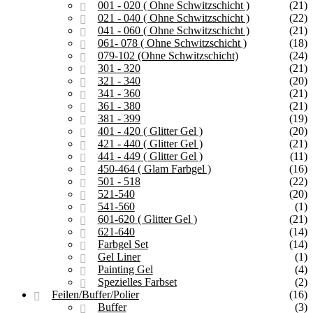
001 - 020 ( Ohne Schwitzschicht )
(21)
021 - 040 ( Ohne Schwitzschicht )
(22)
041 - 060 ( Ohne Schwitzschicht )
(21)
061- 078 ( Ohne Schwitzschicht )
(18)
079-102 (Ohne Schwitzschicht)
(24)
301 - 320
(21)
321 - 340
(20)
341 - 360
(21)
361 - 380
(21)
381 - 399
(19)
401 - 420 ( Glitter Gel )
(20)
421 - 440 ( Glitter Gel )
(21)
441 - 449 ( Glitter Gel )
(11)
450-464 ( Glam Farbgel )
(16)
501 - 518
(22)
521-540
(20)
541-560
(1)
601-620 ( Glitter Gel )
(21)
621-640
(14)
Farbgel Set
(14)
Gel Liner
(1)
Painting Gel
(4)
Spezielles Farbset
(2)
Feilen/Buffer/Polier
(16)
Buffer
(3)