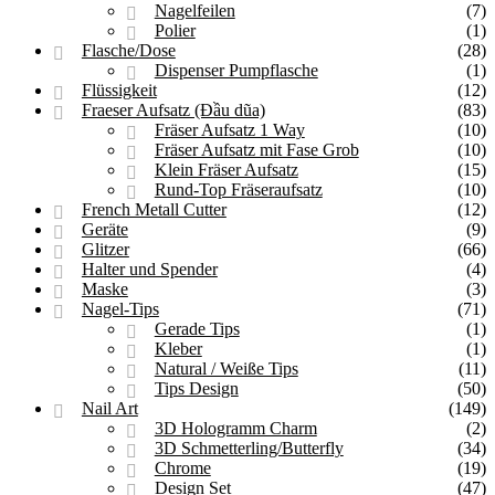
Nagelfeilen
(7)
Polier
(1)
Flasche/Dose
(28)
Dispenser Pumpflasche
(1)
Flüssigkeit
(12)
Fraeser Aufsatz (Đầu dũa)
(83)
Fräser Aufsatz 1 Way
(10)
Fräser Aufsatz mit Fase Grob
(10)
Klein Fräser Aufsatz
(15)
Rund-Top Fräseraufsatz
(10)
French Metall Cutter
(12)
Geräte
(9)
Glitzer
(66)
Halter und Spender
(4)
Maske
(3)
Nagel-Tips
(71)
Gerade Tips
(1)
Kleber
(1)
Natural / Weiße Tips
(11)
Tips Design
(50)
Nail Art
(149)
3D Hologramm Charm
(2)
3D Schmetterling/Butterfly
(34)
Chrome
(19)
Design Set
(47)