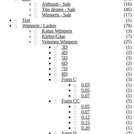
Airbrush - Sale
(16)
Tips design - Sale
(46)
Wimpern - Sale
(17)
Test
(1)
Wimpern / Lashes
(70)
Katun Wimpern
(3)
Kleber/Glue
(7)
Volumen Wimpern
(25)
3D
(1)
4D
(2)
5D
(3)
6D
(2)
7D
(1)
8D
(1)
Form C
(3)
0.03
(1)
0.05
(1)
0.07
(1)
Form CC
(5)
0.05
(1)
0.07
(1)
0.12
(1)
0.15
(1)
0.20
(1)
Form D
(7)