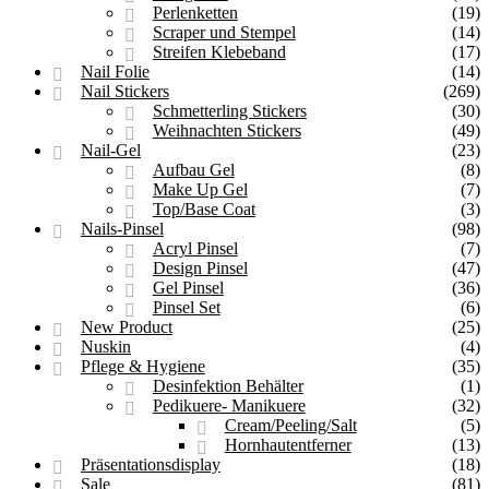
Perlenketten
(19)
Scraper und Stempel
(14)
Streifen Klebeband
(17)
Nail Folie
(14)
Nail Stickers
(269)
Schmetterling Stickers
(30)
Weihnachten Stickers
(49)
Nail-Gel
(23)
Aufbau Gel
(8)
Make Up Gel
(7)
Top/Base Coat
(3)
Nails-Pinsel
(98)
Acryl Pinsel
(7)
Design Pinsel
(47)
Gel Pinsel
(36)
Pinsel Set
(6)
New Product
(25)
Nuskin
(4)
Pflege & Hygiene
(35)
Desinfektion Behälter
(1)
Pedikuere- Manikuere
(32)
Cream/Peeling/Salt
(5)
Hornhautentferner
(13)
Präsentationsdisplay
(18)
Sale
(81)