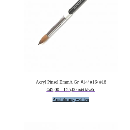
Acryl Pinsel EmmA Gr. #14/ #16/ #18
Preisspanne:
€
45,00
–
€
55,00
inkl.MwSt.
€45,00
Dieses
Ausführung wählen
bis
Produkt
€55,00
weist
mehrere
Varianten
auf.