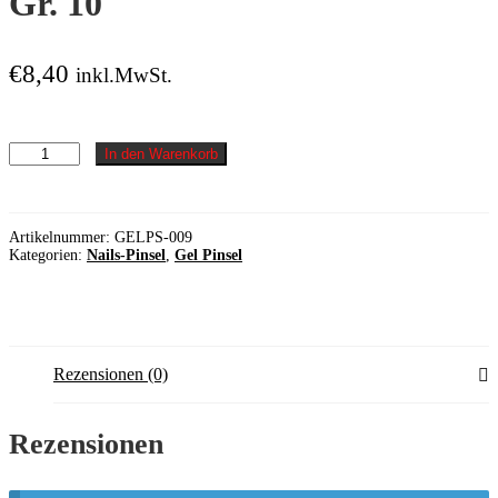
Gr. 10
€
8,40
inkl.MwSt.
Nr.
In den Warenkorb
009
-
Gel
Pinsel,
Artikelnummer:
GELPS-009
mit
Kategorien:
Nails-Pinsel
,
Gel Pinsel
Deckel
Gr.
10
Menge
Rezensionen (0)
Rezensionen