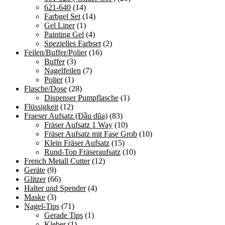
621-640
(14)
Farbgel Set
(14)
Gel Liner
(1)
Painting Gel
(4)
Spezielles Farbset
(2)
Feilen/Buffer/Polier
(16)
Buffer
(3)
Nagelfeilen
(7)
Polier
(1)
Flasche/Dose
(28)
Dispenser Pumpflasche
(1)
Flüssigkeit
(12)
Fraeser Aufsatz (Đầu dũa)
(83)
Fräser Aufsatz 1 Way
(10)
Fräser Aufsatz mit Fase Grob
(10)
Klein Fräser Aufsatz
(15)
Rund-Top Fräseraufsatz
(10)
French Metall Cutter
(12)
Geräte
(9)
Glitzer
(66)
Halter und Spender
(4)
Maske
(3)
Nagel-Tips
(71)
Gerade Tips
(1)
Kleber
(1)