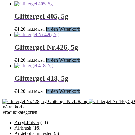
Glittergel 405, 5g
€
4,20
In den Warenkorb
inkl.MwSt.
Glittergel Nr.426, 5g
€
4,20
In den Warenkorb
inkl.MwSt.
Glittergel 418, 5g
€
4,20
In den Warenkorb
inkl.MwSt.
Glittergel Nr.428, 5g
Warenkorb
Produktkategorien
Acryl-Pulver
(11)
Airbrush
(16)
Angebot zum testen
(3)