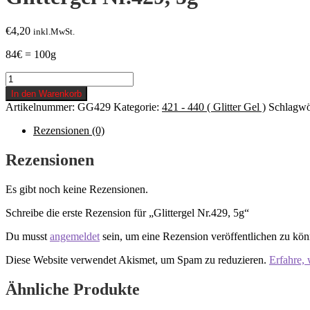
€
4,20
inkl.MwSt.
84€ = 100g
Glittergel
Nr.429,
In den Warenkorb
5g
Artikelnummer:
GG429
Kategorie:
421 - 440 ( Glitter Gel )
Schlagwö
Menge
Rezensionen (0)
Rezensionen
Es gibt noch keine Rezensionen.
Schreibe die erste Rezension für „Glittergel Nr.429, 5g“
Du musst
angemeldet
sein, um eine Rezension veröffentlichen zu kön
Diese Website verwendet Akismet, um Spam zu reduzieren.
Erfahre,
Ähnliche Produkte