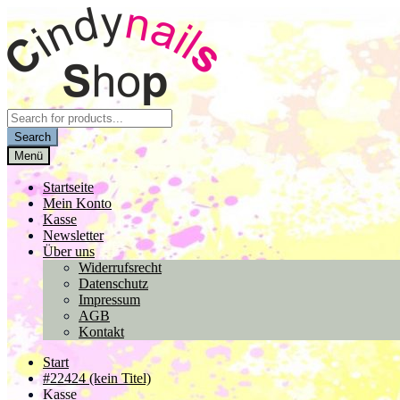
Zur
Zum
Navigation
Inhalt
springen
springen
Products
search
Search
Menü
Startseite
Mein Konto
Kasse
Newsletter
Über uns
Widerrufsrecht
Datenschutz
Impressum
AGB
Kontakt
Start
#22424 (kein Titel)
Kasse