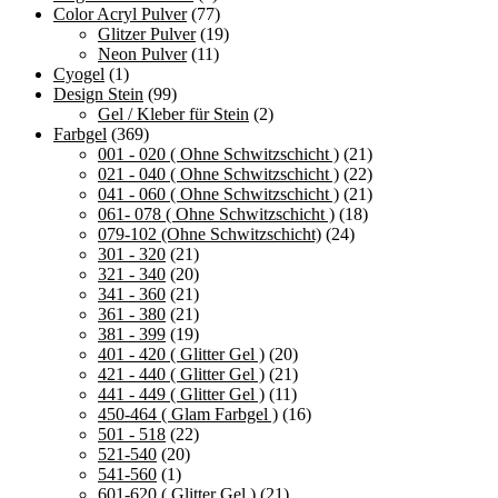
Color Acryl Pulver
(77)
Glitzer Pulver
(19)
Neon Pulver
(11)
Cyogel
(1)
Design Stein
(99)
Gel / Kleber für Stein
(2)
Farbgel
(369)
001 - 020 ( Ohne Schwitzschicht )
(21)
021 - 040 ( Ohne Schwitzschicht )
(22)
041 - 060 ( Ohne Schwitzschicht )
(21)
061- 078 ( Ohne Schwitzschicht )
(18)
079-102 (Ohne Schwitzschicht)
(24)
301 - 320
(21)
321 - 340
(20)
341 - 360
(21)
361 - 380
(21)
381 - 399
(19)
401 - 420 ( Glitter Gel )
(20)
421 - 440 ( Glitter Gel )
(21)
441 - 449 ( Glitter Gel )
(11)
450-464 ( Glam Farbgel )
(16)
501 - 518
(22)
521-540
(20)
541-560
(1)
601-620 ( Glitter Gel )
(21)