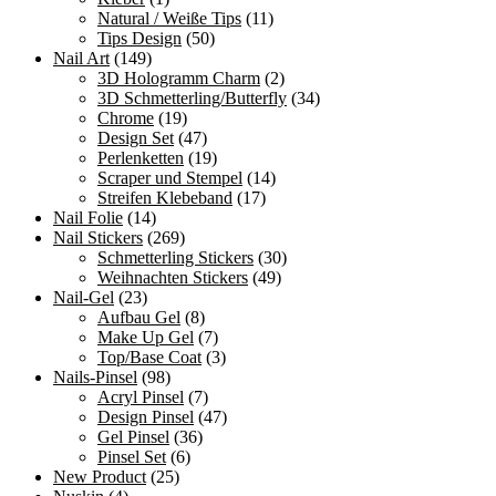
Natural / Weiße Tips
(11)
Tips Design
(50)
Nail Art
(149)
3D Hologramm Charm
(2)
3D Schmetterling/Butterfly
(34)
Chrome
(19)
Design Set
(47)
Perlenketten
(19)
Scraper und Stempel
(14)
Streifen Klebeband
(17)
Nail Folie
(14)
Nail Stickers
(269)
Schmetterling Stickers
(30)
Weihnachten Stickers
(49)
Nail-Gel
(23)
Aufbau Gel
(8)
Make Up Gel
(7)
Top/Base Coat
(3)
Nails-Pinsel
(98)
Acryl Pinsel
(7)
Design Pinsel
(47)
Gel Pinsel
(36)
Pinsel Set
(6)
New Product
(25)