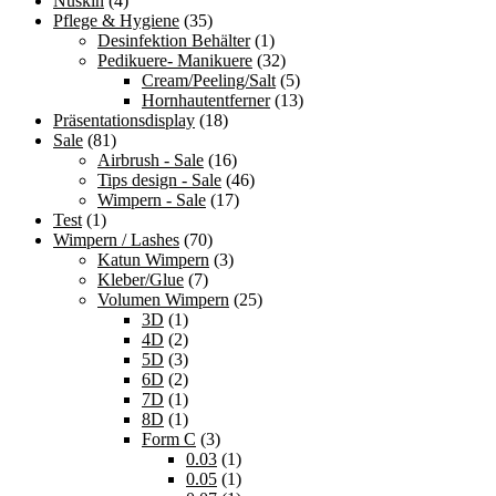
Nuskin
(4)
Pflege & Hygiene
(35)
Desinfektion Behälter
(1)
Pedikuere- Manikuere
(32)
Cream/Peeling/Salt
(5)
Hornhautentferner
(13)
Präsentationsdisplay
(18)
Sale
(81)
Airbrush - Sale
(16)
Tips design - Sale
(46)
Wimpern - Sale
(17)
Test
(1)
Wimpern / Lashes
(70)
Katun Wimpern
(3)
Kleber/Glue
(7)
Volumen Wimpern
(25)
3D
(1)
4D
(2)
5D
(3)
6D
(2)
7D
(1)
8D
(1)
Form C
(3)
0.03
(1)
0.05
(1)