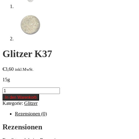
Glitzer K37
€
3,60
inkl.MwSt.
15g
Glitzer
K37
In den Warenkorb
Menge
Kategorie:
Glitzer
Rezensionen (0)
Rezensionen