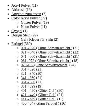
Acryl-Pulver
(11)
Airbrush
(16)
Angebot zum testen
(3)
Color Acryl Pulver
(77)
Glitzer Pulver
(19)
Neon Pulver
(11)
Cyogel
(1)
Design Stein
(99)
Gel / Kleber für Stein
(2)
Farbgel
(369)
001 - 020 ( Ohne Schwitzschicht )
(21)
021 - 040 ( Ohne Schwitzschicht )
(22)
041 - 060 ( Ohne Schwitzschicht )
(21)
061- 078 ( Ohne Schwitzschicht )
(18)
079-102 (Ohne Schwitzschicht)
(24)
301 - 320
(21)
321 - 340
(20)
341 - 360
(21)
361 - 380
(21)
381 - 399
(19)
401 - 420 ( Glitter Gel )
(20)
421 - 440 ( Glitter Gel )
(21)
441 - 449 ( Glitter Gel )
(11)
450-464 ( Glam Farbgel )
(16)