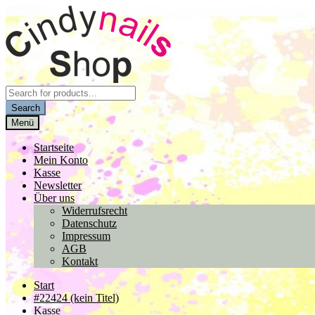
Zur
Zum
Navigation
Inhalt
springen
springen
Products
search
Search
Menü
Startseite
Mein Konto
Kasse
Newsletter
Über uns
Widerrufsrecht
Datenschutz
Impressum
AGB
Kontakt
Start
#22424 (kein Titel)
Kasse