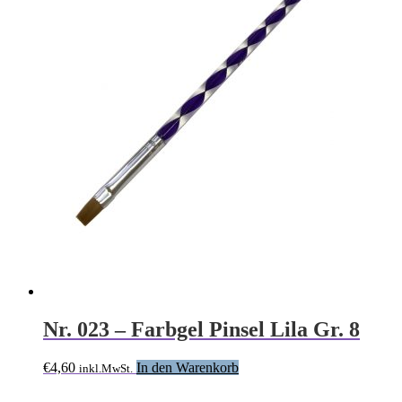
Die
Optionen
können
auf
der
Produktseite
gewählt
werden
Nr. 023 – Farbgel Pinsel Lila Gr. 8
€
4,60
In den Warenkorb
inkl.MwSt.