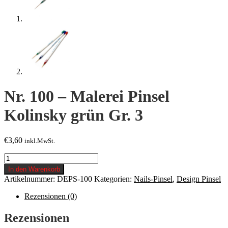
Nr. 100 – Malerei Pinsel
Kolinsky grün Gr. 3
€
3,60
inkl.MwSt.
Nr.
100
In den Warenkorb
-
Artikelnummer:
DEPS-100
Kategorien:
Nails-Pinsel
,
Design Pinsel
Malerei
Pinsel
Rezensionen (0)
Kolinsky
grün
Rezensionen
Gr.