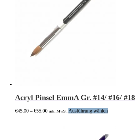
Acryl Pinsel EmmA Gr. #14/ #16/ #18
Preisspanne:
Dieses
€
45,00
–
€
55,00
Ausführung wählen
inkl.MwSt.
€45,00
Produkt
bis
weist
€55,00
mehrere
Varianten
auf.