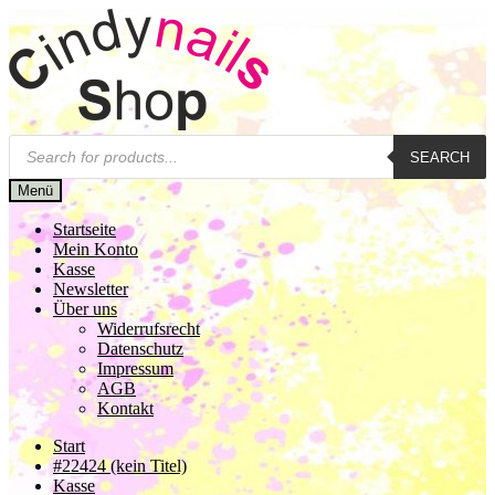
Zur
Zum
Navigation
Inhalt
springen
springen
Products
SEARCH
search
Menü
Startseite
Mein Konto
Kasse
Newsletter
Über uns
Widerrufsrecht
Datenschutz
Impressum
AGB
Kontakt
Start
#22424 (kein Titel)
Kasse