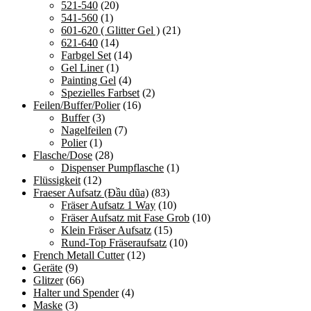
521-540
(20)
541-560
(1)
601-620 ( Glitter Gel )
(21)
621-640
(14)
Farbgel Set
(14)
Gel Liner
(1)
Painting Gel
(4)
Spezielles Farbset
(2)
Feilen/Buffer/Polier
(16)
Buffer
(3)
Nagelfeilen
(7)
Polier
(1)
Flasche/Dose
(28)
Dispenser Pumpflasche
(1)
Flüssigkeit
(12)
Fraeser Aufsatz (Đầu dũa)
(83)
Fräser Aufsatz 1 Way
(10)
Fräser Aufsatz mit Fase Grob
(10)
Klein Fräser Aufsatz
(15)
Rund-Top Fräseraufsatz
(10)
French Metall Cutter
(12)
Geräte
(9)
Glitzer
(66)
Halter und Spender
(4)
Maske
(3)