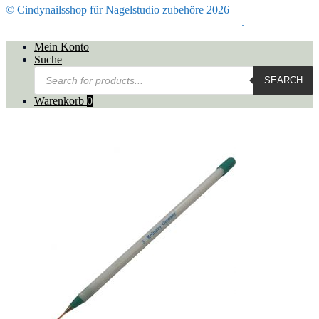
© Cindynailsshop für Nagelstudio zubehöre 2026
Mein Konto
Erstellt mit Storefront & WooCommerce
.
Mein Konto
Suche
Products
SEARCH
search
Warenkorb
0