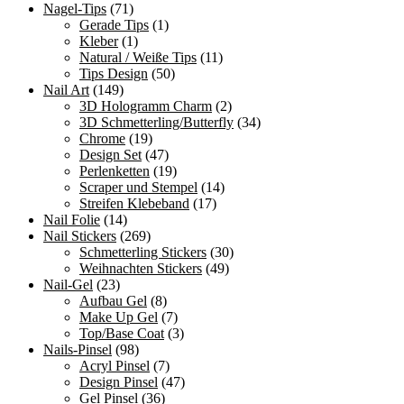
Nagel-Tips
(71)
Gerade Tips
(1)
Kleber
(1)
Natural / Weiße Tips
(11)
Tips Design
(50)
Nail Art
(149)
3D Hologramm Charm
(2)
3D Schmetterling/Butterfly
(34)
Chrome
(19)
Design Set
(47)
Perlenketten
(19)
Scraper und Stempel
(14)
Streifen Klebeband
(17)
Nail Folie
(14)
Nail Stickers
(269)
Schmetterling Stickers
(30)
Weihnachten Stickers
(49)
Nail-Gel
(23)
Aufbau Gel
(8)
Make Up Gel
(7)
Top/Base Coat
(3)
Nails-Pinsel
(98)
Acryl Pinsel
(7)
Design Pinsel
(47)
Gel Pinsel
(36)