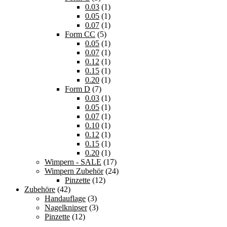
0.03
(1)
0.05
(1)
0.07
(1)
Form CC
(5)
0.05
(1)
0.07
(1)
0.12
(1)
0.15
(1)
0.20
(1)
Form D
(7)
0.03
(1)
0.05
(1)
0.07
(1)
0.10
(1)
0.12
(1)
0.15
(1)
0.20
(1)
Wimpern - SALE
(17)
Wimpern Zubehör
(24)
Pinzette
(12)
Zubehöre
(42)
Handauflage
(3)
Nagelknipser
(3)
Pinzette
(12)