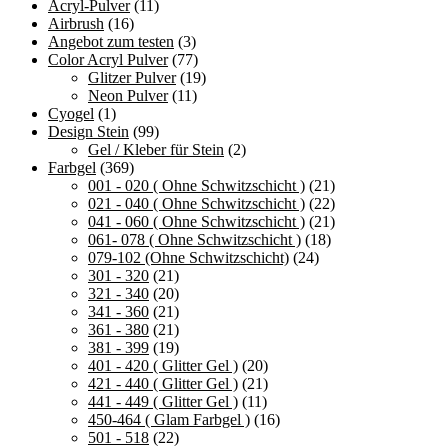
Acryl-Pulver
(11)
Airbrush
(16)
Angebot zum testen
(3)
Color Acryl Pulver
(77)
Glitzer Pulver
(19)
Neon Pulver
(11)
Cyogel
(1)
Design Stein
(99)
Gel / Kleber für Stein
(2)
Farbgel
(369)
001 - 020 ( Ohne Schwitzschicht )
(21)
021 - 040 ( Ohne Schwitzschicht )
(22)
041 - 060 ( Ohne Schwitzschicht )
(21)
061- 078 ( Ohne Schwitzschicht )
(18)
079-102 (Ohne Schwitzschicht)
(24)
301 - 320
(21)
321 - 340
(20)
341 - 360
(21)
361 - 380
(21)
381 - 399
(19)
401 - 420 ( Glitter Gel )
(20)
421 - 440 ( Glitter Gel )
(21)
441 - 449 ( Glitter Gel )
(11)
450-464 ( Glam Farbgel )
(16)
501 - 518
(22)