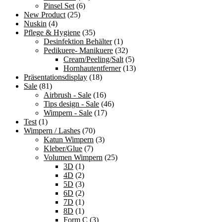
Pinsel Set
(6)
New Product
(25)
Nuskin
(4)
Pflege & Hygiene
(35)
Desinfektion Behälter
(1)
Pedikuere- Manikuere
(32)
Cream/Peeling/Salt
(5)
Hornhautentferner
(13)
Präsentationsdisplay
(18)
Sale
(81)
Airbrush - Sale
(16)
Tips design - Sale
(46)
Wimpern - Sale
(17)
Test
(1)
Wimpern / Lashes
(70)
Katun Wimpern
(3)
Kleber/Glue
(7)
Volumen Wimpern
(25)
3D
(1)
4D
(2)
5D
(3)
6D
(2)
7D
(1)
8D
(1)
Form C
(3)