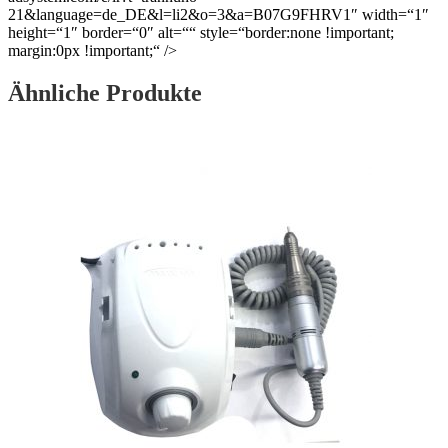
21&language=de_DE&l=li2&o=3&a=B07G9FHRV1″ width=“1″
height=“1″ border=“0″ alt=““ style=“border:none !important;
margin:0px !important;“ />
Ähnliche Produkte