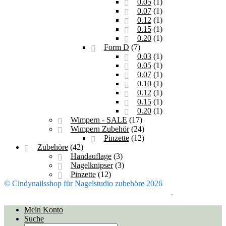
0.05
(1)
0.07
(1)
0.12
(1)
0.15
(1)
0.20
(1)
Form D
(7)
0.03
(1)
0.05
(1)
0.07
(1)
0.10
(1)
0.12
(1)
0.15
(1)
0.20
(1)
Wimpern - SALE
(17)
Wimpern Zubehör
(24)
Pinzette
(12)
Zubehöre
(42)
Handauflage
(3)
Nagelknipser
(3)
Pinzette
(12)
© Cindynailsshop für Nagelstudio zubehöre 2026
Mein Konto
Erstellt mit Storefront & WooCommerce
.
Mein Konto
Suche