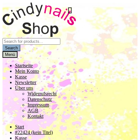
Zur
Zum
Navigation
Inhalt
springen
springen
Products
search
Search
Menü
Startseite
Mein Konto
Kasse
Newsletter
Über uns
Widerrufsrecht
Datenschutz
Impressum
AGB
Kontakt
Start
#22424 (kein Titel)
Kasse