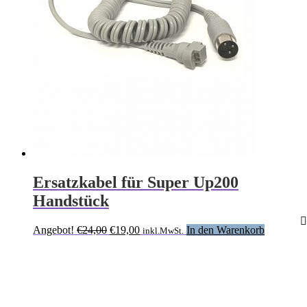
Ersatzkabel für Super Up200
Handstück
Ursprünglicher
Aktueller
Angebot!
€
24,00
€
19,00
In den Warenkorb
inkl.MwSt.
Preis
Preis
war:
ist:
€24,00
€19,00.