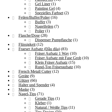
Gel Liner
(1)
Painting Gel
(4)
Spezielles Farbset
(2)
Feilen/Buffer/Polier
(16)
Buffer
(3)
Nagelfeilen
(7)
Polier
(1)
Flasche/Dose
(28)
Dispenser Pumpflasche
(1)
Flüssigkeit
(12)
Fraeser Aufsatz (Đầu dũa)
(83)
Fräser Aufsatz 1 Way
(10)
Fräser Aufsatz mit Fase Grob
(10)
Klein Fräser Aufsatz
(15)
Rund-Top Fräseraufsatz
(10)
French Metall Cutter
(12)
Geräte
(9)
Glitzer
(66)
Halter und Spender
(4)
Maske
(3)
Nagel-Tips
(71)
Gerade Tips
(1)
Kleber
(1)
Natural / Weiße Tips
(11)
Tips Design
(50)