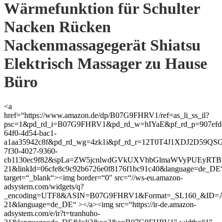
Wärmefunktion für Schulter
Nacken Rücken
Nackenmassagegerät Shiatsu
Elektrisch Massager zu Hause
Büro
<a
href=“https://www.amazon.de/dp/B07G9FHRV1/ref=as_li_ss_il?
psc=1&pd_rd_i=B07G9FHRV1&pd_rd_w=hIYaE&pf_rd_p=907efde
64f0-4d54-bac1-
a1aa35942c8f&pd_rd_wg=4zk1i&pf_rd_r=12T0T4J1XDJ2D59QS
7f30-4027-9360-
cb1130ec9f82&spLa=ZW5jcnlwdGVkUXVhbGlmaWVyPUEyR
21&linkId=06cfe8c9c92b6726e0f8176f1bc91c40&language=de_DE
target=“_blank“><img border=“0″ src=“//ws-eu.amazon-
adsystem.com/widgets/q?
_encoding=UTF8&ASIN=B07G9FHRV1&Format=_SL160_&ID=Asin
21&language=de_DE“ ></a><img src=“https://ir-de.amazon-
adsystem.com/e/ir?t=tranhuho-