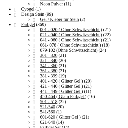
Neon Pulver
(11)
Cyogel
(1)
Design Stein
(99)
Gel / Kleber für Stein
(2)
Farbgel
(369)
001 - 020 ( Ohne Schwitzschicht )
(21)
021 - 040 ( Ohne Schwitzschicht )
(22)
041 - 060 ( Ohne Schwitzschicht )
(21)
061- 078 ( Ohne Schwitzschicht )
(18)
079-102 (Ohne Schwitzschicht)
(24)
301 - 320
(21)
321 - 340
(20)
341 - 360
(21)
361 - 380
(21)
381 - 399
(19)
401 - 420 ( Glitter Gel )
(20)
421 - 440 ( Glitter Gel )
(21)
441 - 449 ( Glitter Gel )
(11)
450-464 ( Glam Farbgel )
(16)
501 - 518
(22)
521-540
(20)
541-560
(1)
601-620 ( Glitter Gel )
(21)
621-640
(14)
Farbgel Set
(14)