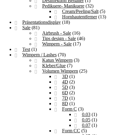
Desinfektion Behälter
(1)
Pedikuere- Manikuere
(32)
Cream/Peeling/Salt
(5)
Hornhautentferner
(13)
Präsentationsdisplay
(18)
Sale
(81)
Airbrush - Sale
(16)
Tips design - Sale
(46)
Wimpern - Sale
(17)
Test
(1)
Wimpern / Lashes
(70)
Katun Wimpern
(3)
Kleber/Glue
(7)
Volumen Wimpern
(25)
3D
(1)
4D
(2)
5D
(3)
6D
(2)
7D
(1)
8D
(1)
Form C
(3)
0.03
(1)
0.05
(1)
0.07
(1)
Form CC
(5)