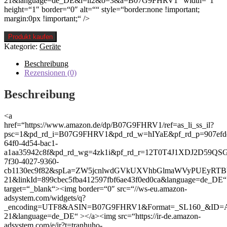
21&language=de_DE&l=li2&o=3&a=B07G9FHRV1″ width=“1″
height=“1″ border=“0″ alt=““ style=“border:none !important;
margin:0px !important;“ />
Produkt kaufen
Kategorie:
Geräte
Beschreibung
Rezensionen (0)
Beschreibung
<a
href=“https://www.amazon.de/dp/B07G9FHRV1/ref=as_li_ss_il?
psc=1&pd_rd_i=B07G9FHRV1&pd_rd_w=hIYaE&pf_rd_p=907efde
64f0-4d54-bac1-
a1aa35942c8f&pd_rd_wg=4zk1i&pf_rd_r=12T0T4J1XDJ2D59QS
7f30-4027-9360-
cb1130ec9f82&spLa=ZW5jcnlwdGVkUXVhbGlmaWVyPUEyR
21&linkId=899cbec5fba412597fbf6ae43f0ed0ca&language=de_DE“
target=“_blank“><img border=“0″ src=“//ws-eu.amazon-
adsystem.com/widgets/q?
_encoding=UTF8&ASIN=B07G9FHRV1&Format=_SL160_&ID=Asin
21&language=de_DE“ ></a><img src=“https://ir-de.amazon-
adsystem.com/e/ir?t=tranhuho-