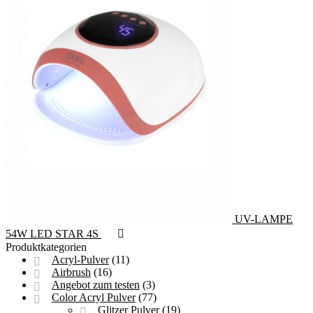
UV-LAMPE
54W LED STAR 4S
Produktkategorien
Acryl-Pulver
(11)
Airbrush
(16)
Angebot zum testen
(3)
Color Acryl Pulver
(77)
Glitzer Pulver
(19)