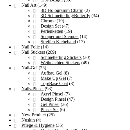
Nail Art
(149)
3D Hologramm Charm
(2)
3D Schmetterling/Butterfly
(34)
Chrome
(19)
Design Set
(47)
Perlenketten
(19)
Scraper und Stempel
(14)
Streifen Klebeband
(17)
Nail Folie
(14)
Nail Stickers
(269)
Schmetterling Stickers
(30)
Weihnachten Stickers
(49)
Nail-Gel
(23)
Aufbau Gel
(8)
Make Up Gel
(7)
Top/Base Coat
(3)
Nails-Pinsel
(98)
Acryl Pinsel
(7)
Design Pinsel
(47)
Gel Pinsel
(36)
Pinsel Set
(6)
New Product
(25)
Nuskin
(4)
Pflege & Hygiene
(35)