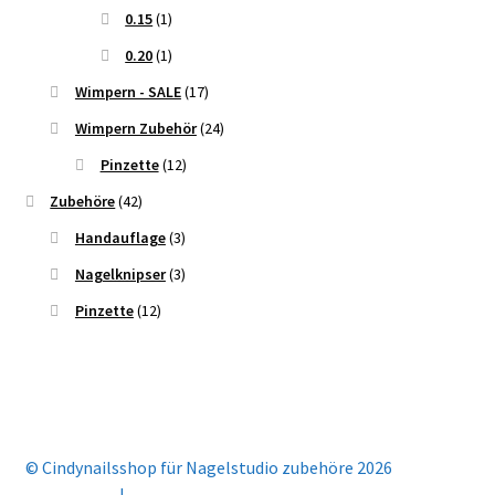
0.15
(1)
0.20
(1)
Wimpern - SALE
(17)
Wimpern Zubehör
(24)
Pinzette
(12)
Zubehöre
(42)
Handauflage
(3)
Nagelknipser
(3)
Pinzette
(12)
© Cindynailsshop für Nagelstudio zubehöre 2026
Mein Konto
Erstellt mit Storefront & WooCommerce
.