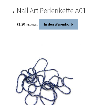
Nail Art Perlenkette A01
€
1,20
In den Warenkorb
inkl.MwSt.