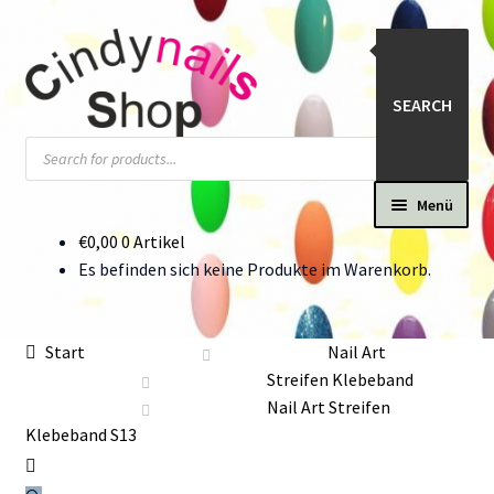
Zur
Zum
Navigation
Inhalt
springen
springen
SEARCH
Products
search
Menü
€
0,00
0 Artikel
Start
Es befinden sich keine Produkte im Warenkorb.
#22424 (kein Titel)
Start
Nail Art
Kasse
Streifen Klebeband
Nail Art Streifen
Katalog
Klebeband S13
Mein Konto