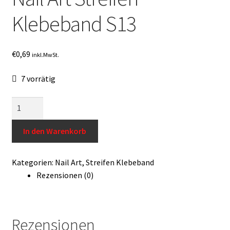
Impressum
Klebeband S13
Kontakt
€
0,69
inkl.MwSt.
Widerrufsrecht
7 vorrätig
USA Produkt
Nail
Art
Warenkorb
Streifen
In den Warenkorb
Klebeband
S13
Kategorien:
Nail Art
,
Streifen Klebeband
Menge
Rezensionen (0)
Rezensionen