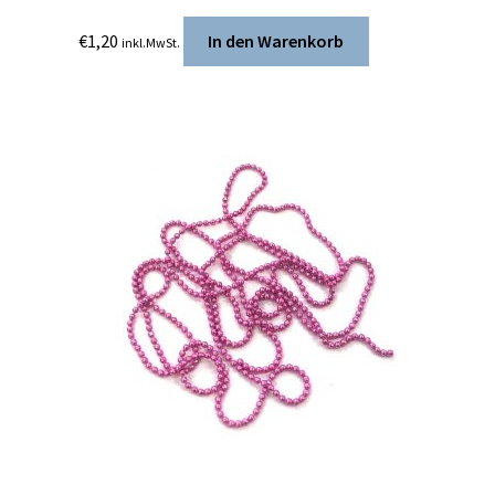
€
1,20
In den Warenkorb
inkl.MwSt.