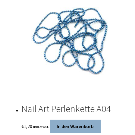
Nail Art Perlenkette A04
€
1,20
In den Warenkorb
inkl.MwSt.