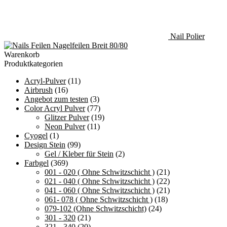
Nail Polier
Nagelfeilen Breit 80/80
Warenkorb
Produktkategorien
Acryl-Pulver
(11)
Airbrush
(16)
Angebot zum testen
(3)
Color Acryl Pulver
(77)
Glitzer Pulver
(19)
Neon Pulver
(11)
Cyogel
(1)
Design Stein
(99)
Gel / Kleber für Stein
(2)
Farbgel
(369)
001 - 020 ( Ohne Schwitzschicht )
(21)
021 - 040 ( Ohne Schwitzschicht )
(22)
041 - 060 ( Ohne Schwitzschicht )
(21)
061- 078 ( Ohne Schwitzschicht )
(18)
079-102 (Ohne Schwitzschicht)
(24)
301 - 320
(21)
321 - 340
(20)