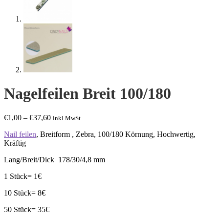
Nagelfeilen Breit 100/180
Preisspanne:
€
1,00
–
€
37,60
inkl.MwSt.
€1,00
Nail feilen
, Breitform , Zebra, 100/180 Körnung, Hochwertig,
bis
Kräftig
€37,60
Lang/Breit/Dick 178/30/4,8 mm
1 Stück= 1€
10 Stück= 8€
50 Stück= 35€