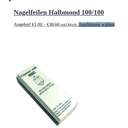
Nagelfeilen Halbmond 100/100
Preisspanne:
Dieses
Angebot!
€
1,00
–
€
38,60
Ausführung wählen
inkl.MwSt.
€1,00
Produk
bis
weist
€38,60
mehrer
Variant
auf.
Die
Option
können
auf
der
Produkt
gewähl
werden