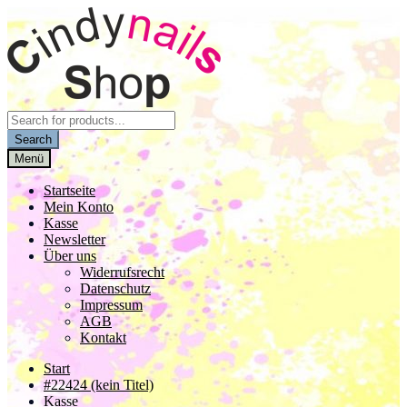
Zur
Zum
Navigation
Inhalt
springen
springen
Products
search
Search
Menü
Startseite
Mein Konto
Kasse
Newsletter
Über uns
Widerrufsrecht
Datenschutz
Impressum
AGB
Kontakt
Start
#22424 (kein Titel)
Kasse