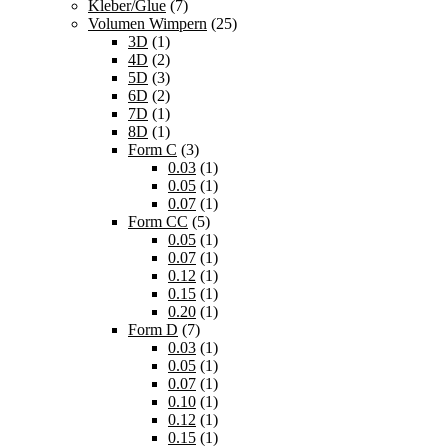
Kleber/Glue
(7)
Volumen Wimpern
(25)
3D
(1)
4D
(2)
5D
(3)
6D
(2)
7D
(1)
8D
(1)
Form C
(3)
0.03
(1)
0.05
(1)
0.07
(1)
Form CC
(5)
0.05
(1)
0.07
(1)
0.12
(1)
0.15
(1)
0.20
(1)
Form D
(7)
0.03
(1)
0.05
(1)
0.07
(1)
0.10
(1)
0.12
(1)
0.15
(1)