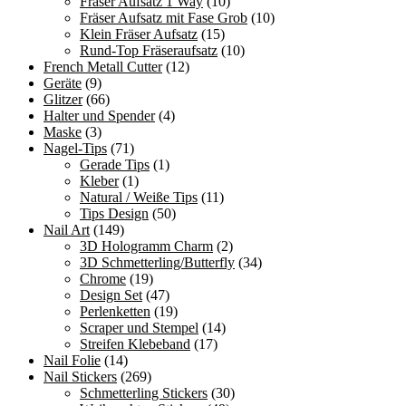
Fräser Aufsatz 1 Way
(10)
Fräser Aufsatz mit Fase Grob
(10)
Klein Fräser Aufsatz
(15)
Rund-Top Fräseraufsatz
(10)
French Metall Cutter
(12)
Geräte
(9)
Glitzer
(66)
Halter und Spender
(4)
Maske
(3)
Nagel-Tips
(71)
Gerade Tips
(1)
Kleber
(1)
Natural / Weiße Tips
(11)
Tips Design
(50)
Nail Art
(149)
3D Hologramm Charm
(2)
3D Schmetterling/Butterfly
(34)
Chrome
(19)
Design Set
(47)
Perlenketten
(19)
Scraper und Stempel
(14)
Streifen Klebeband
(17)
Nail Folie
(14)
Nail Stickers
(269)
Schmetterling Stickers
(30)