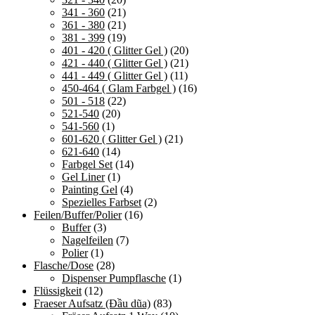
341 - 360
(21)
361 - 380
(21)
381 - 399
(19)
401 - 420 ( Glitter Gel )
(20)
421 - 440 ( Glitter Gel )
(21)
441 - 449 ( Glitter Gel )
(11)
450-464 ( Glam Farbgel )
(16)
501 - 518
(22)
521-540
(20)
541-560
(1)
601-620 ( Glitter Gel )
(21)
621-640
(14)
Farbgel Set
(14)
Gel Liner
(1)
Painting Gel
(4)
Spezielles Farbset
(2)
Feilen/Buffer/Polier
(16)
Buffer
(3)
Nagelfeilen
(7)
Polier
(1)
Flasche/Dose
(28)
Dispenser Pumpflasche
(1)
Flüssigkeit
(12)
Fraeser Aufsatz (Đầu dũa)
(83)