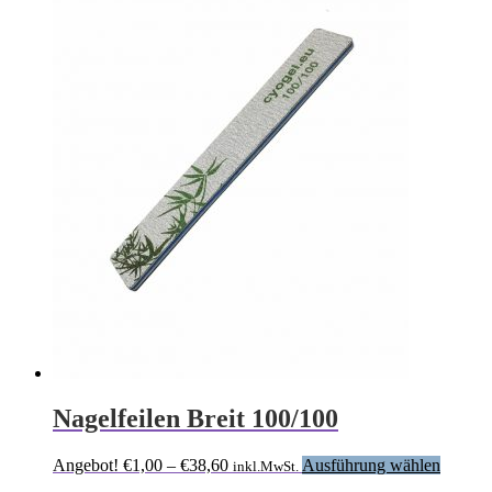
Nagelfeilen Breit 100/100
Preisspanne:
Dieses
Angebot!
€
1,00
–
€
38,60
Ausführung wählen
inkl.MwSt.
€1,00
Produk