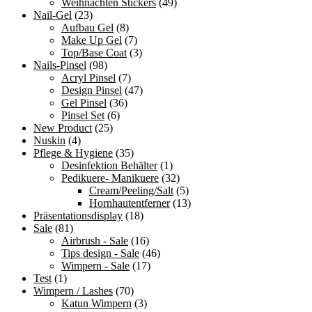
Weihnachten Stickers
(49)
Nail-Gel
(23)
Aufbau Gel
(8)
Make Up Gel
(7)
Top/Base Coat
(3)
Nails-Pinsel
(98)
Acryl Pinsel
(7)
Design Pinsel
(47)
Gel Pinsel
(36)
Pinsel Set
(6)
New Product
(25)
Nuskin
(4)
Pflege & Hygiene
(35)
Desinfektion Behälter
(1)
Pedikuere- Manikuere
(32)
Cream/Peeling/Salt
(5)
Hornhautentferner
(13)
Präsentationsdisplay
(18)
Sale
(81)
Airbrush - Sale
(16)
Tips design - Sale
(46)
Wimpern - Sale
(17)
Test
(1)
Wimpern / Lashes
(70)
Katun Wimpern
(3)