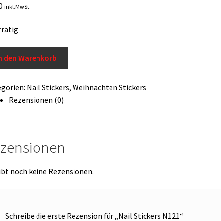
0
inkl.MwSt.
rrätig
n den Warenkorb
kers
1
egorien:
Nail Stickers
,
Weihnachten Stickers
ge
Rezensionen (0)
zensionen
ibt noch keine Rezensionen.
Schreibe die erste Rezension für „Nail Stickers N121“