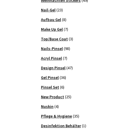
Weihnachten Stickers
(49)
Nail-Gel
(23)
Aufbau Gel
(8)
Make Up Gel
(7)
Top/Base Coat
(3)
Nails-Pinsel
(98)
Acryl Pinsel
(7)
Design Pinsel
(47)
Gel Pinsel
(36)
Pinsel Set
(6)
New Product
(25)
Nuskin
(4)
Pflege & Hygiene
(35)
Desinfektion Behälter
(1)