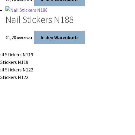
Nail Stickers N188
€
1,20
In den Warenkorb
inkl.MwSt.
 Stickers N119
 Stickers N122