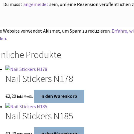
Du musst
angemeldet
sein, um eine Rezension veröffentlichen 
e Website verwendet Akismet, um Spam zu reduzieren.
Erfahre, w
en.
nliche Produkte
Nail Stickers N178
€
2,20
In den Warenkorb
inkl.MwSt.
Nail Stickers N185
€
2,20
In den Warenkorb
inkl.MwSt.