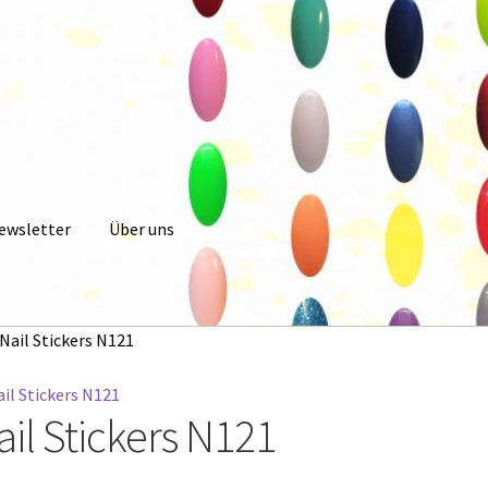
ewsletter
Über uns
 Konto
Newsletter
Online Angebot
Partner Anmeldung
Partner K
Nail Stickers N121
Warenkorb
ail Stickers N121