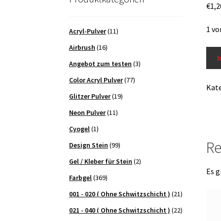
€
1,2
1 vo
Acryl-Pulver
(11)
Airbrush
(16)
Nail
I
Angebot zum testen
(3)
Stic
N12
Color Acryl Pulver
(77)
Kat
Men
Glitzer Pulver
(19)
Neon Pulver
(11)
Cyogel
(1)
Re
Design Stein
(99)
Gel / Kleber für Stein
(2)
Es g
Farbgel
(369)
001 - 020 ( Ohne Schwitzschicht )
(21)
021 - 040 ( Ohne Schwitzschicht )
(22)