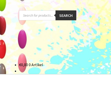
Products
SEARCH
search
€
0,00
0 Artikel
onto