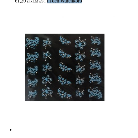
€
1,20
In den Warenkorb
inkl.MwSt.