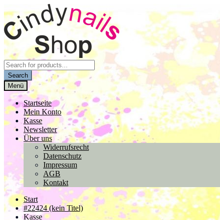
Zur
Zum
Navigation
Inhalt
springen
springen
Products
search
Search
Menü
Startseite
Mein Konto
Kasse
Newsletter
Über uns
Widerrufsrecht
Datenschutz
Impressum
AGB
Kontakt
Start
#22424 (kein Titel)
Kasse