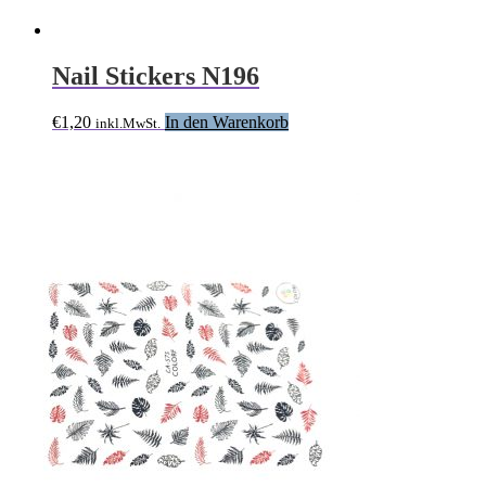
Nail Stickers N196
€
1,20
In den Warenkorb
inkl.MwSt.