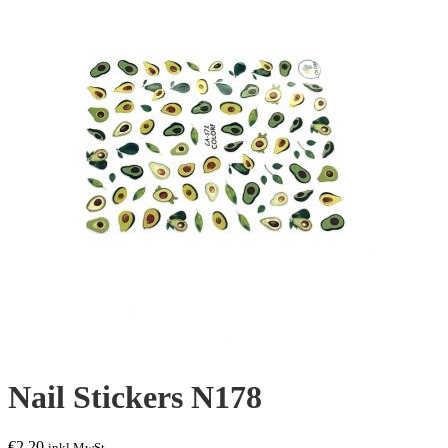
Nail Stickers N178
€
2,20
inkl.MwSt.