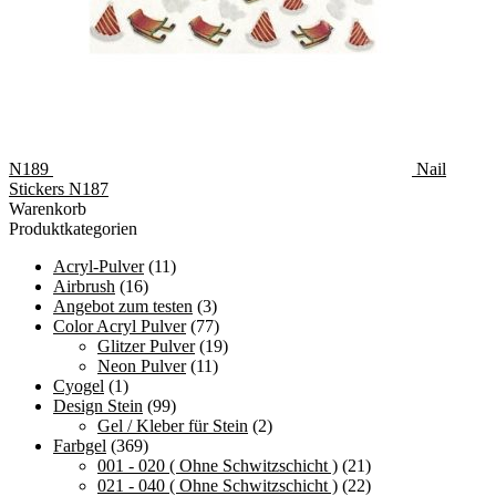
N189
Nail
Stickers N187
Warenkorb
Produktkategorien
Acryl-Pulver
(11)
Airbrush
(16)
Angebot zum testen
(3)
Color Acryl Pulver
(77)
Glitzer Pulver
(19)
Neon Pulver
(11)
Cyogel
(1)
Design Stein
(99)
Gel / Kleber für Stein
(2)
Farbgel
(369)
001 - 020 ( Ohne Schwitzschicht )
(21)
021 - 040 ( Ohne Schwitzschicht )
(22)