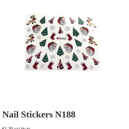
Nail Stickers N188
€
1,20
inkl.MwSt.