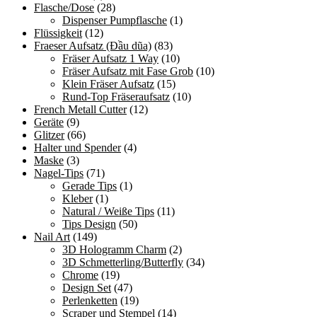
Flasche/Dose
(28)
Dispenser Pumpflasche
(1)
Flüssigkeit
(12)
Fraeser Aufsatz (Đầu dũa)
(83)
Fräser Aufsatz 1 Way
(10)
Fräser Aufsatz mit Fase Grob
(10)
Klein Fräser Aufsatz
(15)
Rund-Top Fräseraufsatz
(10)
French Metall Cutter
(12)
Geräte
(9)
Glitzer
(66)
Halter und Spender
(4)
Maske
(3)
Nagel-Tips
(71)
Gerade Tips
(1)
Kleber
(1)
Natural / Weiße Tips
(11)
Tips Design
(50)
Nail Art
(149)
3D Hologramm Charm
(2)
3D Schmetterling/Butterfly
(34)
Chrome
(19)
Design Set
(47)
Perlenketten
(19)
Scraper und Stempel
(14)