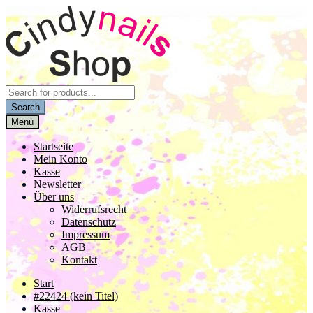
Zur
Zum
Navigation
Inhalt
springen
springen
Products
search
Search
Menü
Startseite
Mein Konto
Kasse
Newsletter
Über uns
Widerrufsrecht
Datenschutz
Impressum
AGB
Kontakt
Start
#22424 (kein Titel)
Kasse