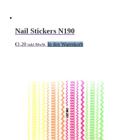
Nail Stickers N190
€
1,20
In den Warenkorb
inkl.MwSt.