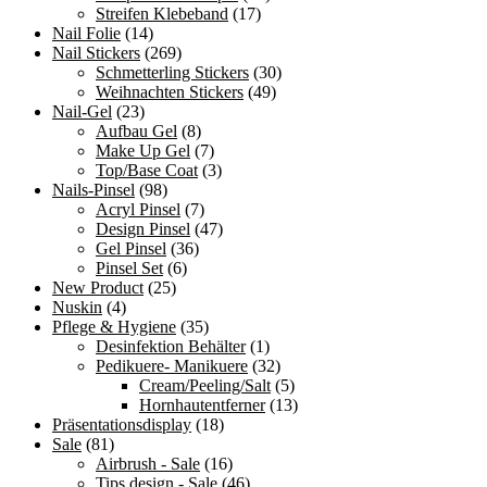
Streifen Klebeband
(17)
Nail Folie
(14)
Nail Stickers
(269)
Schmetterling Stickers
(30)
Weihnachten Stickers
(49)
Nail-Gel
(23)
Aufbau Gel
(8)
Make Up Gel
(7)
Top/Base Coat
(3)
Nails-Pinsel
(98)
Acryl Pinsel
(7)
Design Pinsel
(47)
Gel Pinsel
(36)
Pinsel Set
(6)
New Product
(25)
Nuskin
(4)
Pflege & Hygiene
(35)
Desinfektion Behälter
(1)
Pedikuere- Manikuere
(32)
Cream/Peeling/Salt
(5)
Hornhautentferner
(13)
Präsentationsdisplay
(18)
Sale
(81)
Airbrush - Sale
(16)
Tips design - Sale
(46)