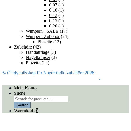
0.07
(1)
0.10
(1)
0.12
(1)
0.15
(1)
0.20
(1)
Wimpern - SALE
(17)
Wimpern Zubehör
(24)
Pinzette
(12)
Zubehöre
(42)
Handauflage
(3)
Nagelknipser
(3)
Pinzette
(12)
© Cindynailsshop für Nagelstudio zubehöre 2026
Mein Konto
Erstellt mit Storefront & WooCommerce
.
Mein Konto
Suche
Products
search
Search
Warenkorb
0