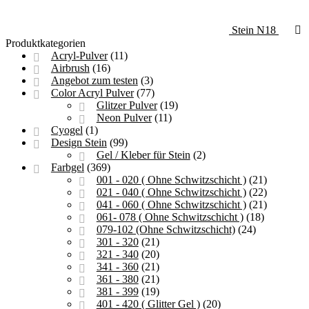
Stein N18
Produktkategorien
Acryl-Pulver
(11)
Airbrush
(16)
Angebot zum testen
(3)
Color Acryl Pulver
(77)
Glitzer Pulver
(19)
Neon Pulver
(11)
Cyogel
(1)
Design Stein
(99)
Gel / Kleber für Stein
(2)
Farbgel
(369)
001 - 020 ( Ohne Schwitzschicht )
(21)
021 - 040 ( Ohne Schwitzschicht )
(22)
041 - 060 ( Ohne Schwitzschicht )
(21)
061- 078 ( Ohne Schwitzschicht )
(18)
079-102 (Ohne Schwitzschicht)
(24)
301 - 320
(21)
321 - 340
(20)
341 - 360
(21)
361 - 380
(21)
381 - 399
(19)
401 - 420 ( Glitter Gel )
(20)