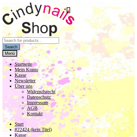
Zur
Zum
Navigation
Inhalt
springen
springen
Products
search
Search
Menü
Startseite
Mein Konto
Kasse
Newsletter
Über uns
Widerrufsrecht
Datenschutz
Impressum
AGB
Kontakt
Start
#22424 (kein Titel)
Kasse