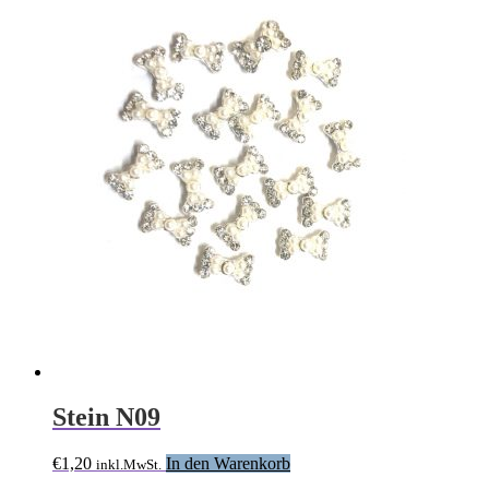
Stein N09
€
1,20
In den Warenkorb
inkl.MwSt.