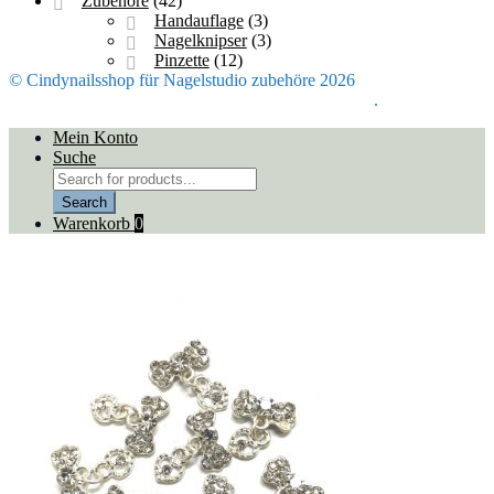
Zubehöre
(42)
Handauflage
(3)
Nagelknipser
(3)
Pinzette
(12)
© Cindynailsshop für Nagelstudio zubehöre 2026
Mein Konto
Erstellt mit Storefront & WooCommerce
.
Mein Konto
Suche
Products
search
Search
Warenkorb
0