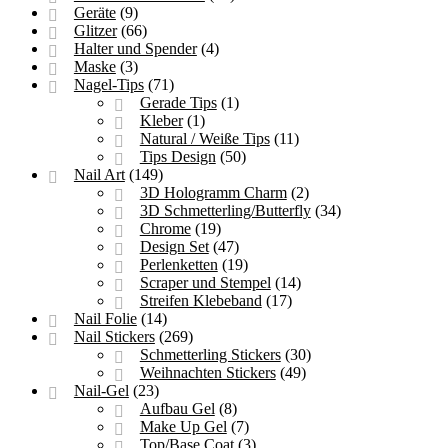
Geräte
(9)
Glitzer
(66)
Halter und Spender
(4)
Maske
(3)
Nagel-Tips
(71)
Gerade Tips
(1)
Kleber
(1)
Natural / Weiße Tips
(11)
Tips Design
(50)
Nail Art
(149)
3D Hologramm Charm
(2)
3D Schmetterling/Butterfly
(34)
Chrome
(19)
Design Set
(47)
Perlenketten
(19)
Scraper und Stempel
(14)
Streifen Klebeband
(17)
Nail Folie
(14)
Nail Stickers
(269)
Schmetterling Stickers
(30)
Weihnachten Stickers
(49)
Nail-Gel
(23)
Aufbau Gel
(8)
Make Up Gel
(7)
Top/Base Coat
(3)