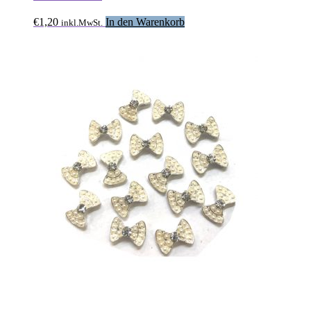
€
1,20
In den Warenkorb
inkl.MwSt.