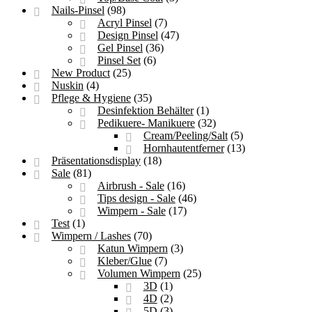
Nails-Pinsel
(98)
Acryl Pinsel
(7)
Design Pinsel
(47)
Gel Pinsel
(36)
Pinsel Set
(6)
New Product
(25)
Nuskin
(4)
Pflege & Hygiene
(35)
Desinfektion Behälter
(1)
Pedikuere- Manikuere
(32)
Cream/Peeling/Salt
(5)
Hornhautentferner
(13)
Präsentationsdisplay
(18)
Sale
(81)
Airbrush - Sale
(16)
Tips design - Sale
(46)
Wimpern - Sale
(17)
Test
(1)
Wimpern / Lashes
(70)
Katun Wimpern
(3)
Kleber/Glue
(7)
Volumen Wimpern
(25)
3D
(1)
4D
(2)
5D
(3)