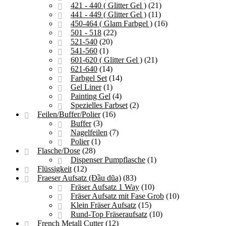
421 - 440 ( Glitter Gel )
(21)
441 - 449 ( Glitter Gel )
(11)
450-464 ( Glam Farbgel )
(16)
501 - 518
(22)
521-540
(20)
541-560
(1)
601-620 ( Glitter Gel )
(21)
621-640
(14)
Farbgel Set
(14)
Gel Liner
(1)
Painting Gel
(4)
Spezielles Farbset
(2)
Feilen/Buffer/Polier
(16)
Buffer
(3)
Nagelfeilen
(7)
Polier
(1)
Flasche/Dose
(28)
Dispenser Pumpflasche
(1)
Flüssigkeit
(12)
Fraeser Aufsatz (Đầu dũa)
(83)
Fräser Aufsatz 1 Way
(10)
Fräser Aufsatz mit Fase Grob
(10)
Klein Fräser Aufsatz
(15)
Rund-Top Fräseraufsatz
(10)
French Metall Cutter
(12)