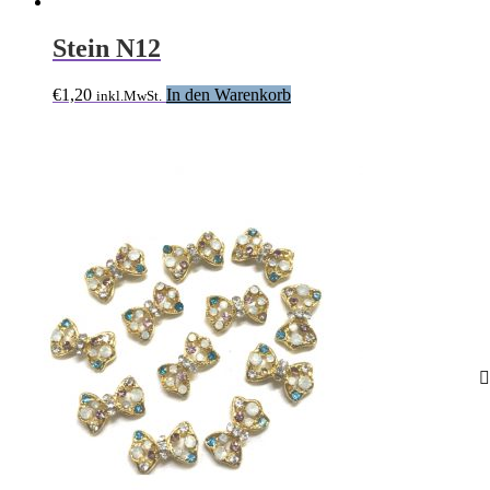
Stein N12
€
1,20
In den Warenkorb
inkl.MwSt.