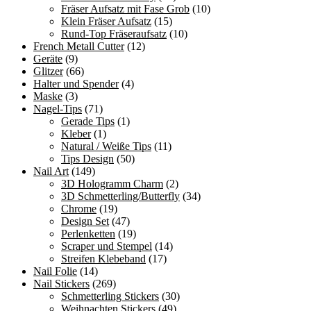
Fräser Aufsatz mit Fase Grob
(10)
Klein Fräser Aufsatz
(15)
Rund-Top Fräseraufsatz
(10)
French Metall Cutter
(12)
Geräte
(9)
Glitzer
(66)
Halter und Spender
(4)
Maske
(3)
Nagel-Tips
(71)
Gerade Tips
(1)
Kleber
(1)
Natural / Weiße Tips
(11)
Tips Design
(50)
Nail Art
(149)
3D Hologramm Charm
(2)
3D Schmetterling/Butterfly
(34)
Chrome
(19)
Design Set
(47)
Perlenketten
(19)
Scraper und Stempel
(14)
Streifen Klebeband
(17)
Nail Folie
(14)
Nail Stickers
(269)
Schmetterling Stickers
(30)
Weihnachten Stickers
(49)