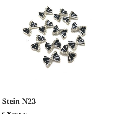
Stein N23
€
1,20
inkl.MwSt.