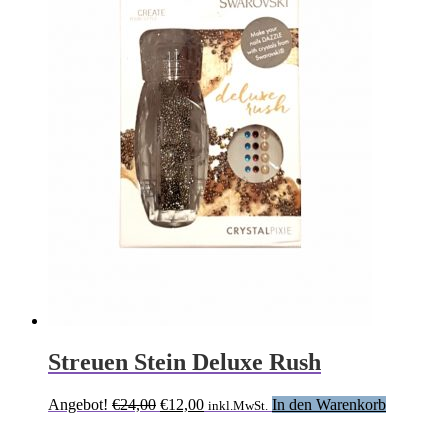
Streuen Stein Deluxe Rush
Ursprünglicher
Aktueller
Angebot!
€
24,00
€
12,00
In den Warenkorb
inkl.MwSt.
Preis
Preis
war:
ist: