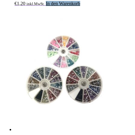
€
1,20
In den Warenkorb
inkl.MwSt.