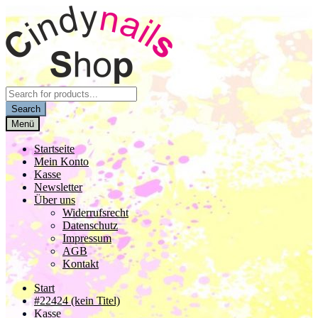
Zur
Zum
Navigation
Inhalt
springen
springen
Products
search
Search
Menü
Startseite
Mein Konto
Kasse
Newsletter
Über uns
Widerrufsrecht
Datenschutz
Impressum
AGB
Kontakt
Start
#22424 (kein Titel)
Kasse