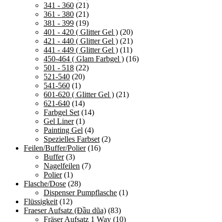
341 - 360
(21)
361 - 380
(21)
381 - 399
(19)
401 - 420 ( Glitter Gel )
(20)
421 - 440 ( Glitter Gel )
(21)
441 - 449 ( Glitter Gel )
(11)
450-464 ( Glam Farbgel )
(16)
501 - 518
(22)
521-540
(20)
541-560
(1)
601-620 ( Glitter Gel )
(21)
621-640
(14)
Farbgel Set
(14)
Gel Liner
(1)
Painting Gel
(4)
Spezielles Farbset
(2)
Feilen/Buffer/Polier
(16)
Buffer
(3)
Nagelfeilen
(7)
Polier
(1)
Flasche/Dose
(28)
Dispenser Pumpflasche
(1)
Flüssigkeit
(12)
Fraeser Aufsatz (Đầu dũa)
(83)
Fräser Aufsatz 1 Way
(10)