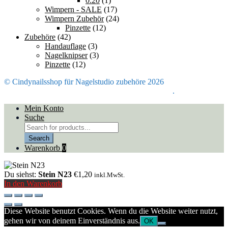
0.20
(1)
Wimpern - SALE
(17)
Wimpern Zubehör
(24)
Pinzette
(12)
Zubehöre
(42)
Handauflage
(3)
Nagelknipser
(3)
Pinzette
(12)
© Cindynailsshop für Nagelstudio zubehöre 2026
Mein Konto
Erstellt mit Storefront & WooCommerce
.
Mein Konto
Suche
Products
search
Search
Warenkorb
0
Du siehst:
Stein N23
€
1,20
inkl.MwSt.
In den Warenkorb
Diese Website benutzt Cookies. Wenn du die Website weiter nutzt,
gehen wir von deinem Einverständnis aus.
OK