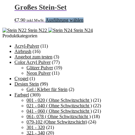
Großes Stein-Set
Dieses
€
7,90
Ausführung wählen
inkl.MwSt.
Produkt
Stein N22
Stein N24
weist
Produktkategorien
mehrere
Varianten
Acryl-Pulver
(11)
auf.
Airbrush
(16)
Die
Angebot zum testen
(3)
Optionen
Color Acryl Pulver
(77)
können
Glitzer Pulver
(19)
auf
Neon Pulver
(11)
der
Cyogel
(1)
Produktseite
Design Stein
(99)
gewählt
Gel / Kleber für Stein
(2)
werden
Farbgel
(369)
001 - 020 ( Ohne Schwitzschicht )
(21)
021 - 040 ( Ohne Schwitzschicht )
(22)
041 - 060 ( Ohne Schwitzschicht )
(21)
061- 078 ( Ohne Schwitzschicht )
(18)
079-102 (Ohne Schwitzschicht)
(24)
301 - 320
(21)
321 - 340
(20)