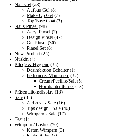
Nail-Gel
(23)
Aufbau Gel
(8)
Make Up Gel
(7)
Top/Base Coat
(3)
Nails-Pinsel
(98)
Acryl Pinsel
(7)
Design Pinsel
(47)
Gel Pinsel
(36)
Pinsel Set
(6)
New Product
(25)
Nuskin
(4)
Pflege & Hygiene
(35)
Desinfektion Behälter
(1)
Pedikuere- Manikuere
(32)
Cream/Peeling/Salt
(5)
Hornhautentferner
(13)
Präsentationsdisplay
(18)
Sale
(81)
Airbrush - Sale
(16)
Tips design - Sale
(46)
Wimpern - Sale
(17)
Test
(1)
Wimpern / Lashes
(70)
Katun Wimpern
(3)
Kleber/Glue
(7)