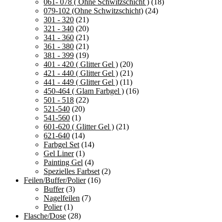
061- 078 ( Ohne Schwitzschicht )
(18)
079-102 (Ohne Schwitzschicht)
(24)
301 - 320
(21)
321 - 340
(20)
341 - 360
(21)
361 - 380
(21)
381 - 399
(19)
401 - 420 ( Glitter Gel )
(20)
421 - 440 ( Glitter Gel )
(21)
441 - 449 ( Glitter Gel )
(11)
450-464 ( Glam Farbgel )
(16)
501 - 518
(22)
521-540
(20)
541-560
(1)
601-620 ( Glitter Gel )
(21)
621-640
(14)
Farbgel Set
(14)
Gel Liner
(1)
Painting Gel
(4)
Spezielles Farbset
(2)
Feilen/Buffer/Polier
(16)
Buffer
(3)
Nagelfeilen
(7)
Polier
(1)
Flasche/Dose
(28)