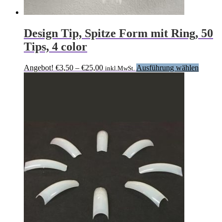
Design Tip, Spitze Form mit Ring, 50
Tips, 4 color
Preisspanne:
Dieses
Angebot!
€
3,50
–
€
25,00
Ausführung wählen
inkl.MwSt.
€3,50
Produk
bis
weist
€25,00
mehrer
Variant
auf.
Die
Option
können
auf
der
Produkt
gewähl
werden