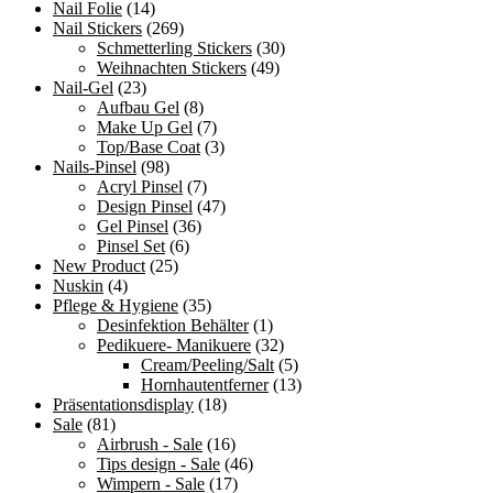
Nail Folie
(14)
Nail Stickers
(269)
Schmetterling Stickers
(30)
Weihnachten Stickers
(49)
Nail-Gel
(23)
Aufbau Gel
(8)
Make Up Gel
(7)
Top/Base Coat
(3)
Nails-Pinsel
(98)
Acryl Pinsel
(7)
Design Pinsel
(47)
Gel Pinsel
(36)
Pinsel Set
(6)
New Product
(25)
Nuskin
(4)
Pflege & Hygiene
(35)
Desinfektion Behälter
(1)
Pedikuere- Manikuere
(32)
Cream/Peeling/Salt
(5)
Hornhautentferner
(13)
Präsentationsdisplay
(18)
Sale
(81)
Airbrush - Sale
(16)
Tips design - Sale
(46)
Wimpern - Sale
(17)