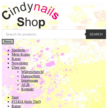
Zur
Zum
Navigation
Inhalt
springen
springen
Products
SEARCH
search
Menü
Startseite
Mein Konto
Kasse
Newsletter
Über uns
Widerrufsrecht
Datenschutz
Impressum
AGB
Kontakt
Start
#22424 (kein Titel)
Kasse