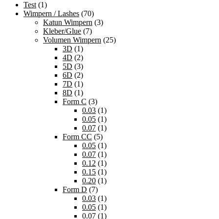
Test
(1)
Wimpern / Lashes
(70)
Katun Wimpern
(3)
Kleber/Glue
(7)
Volumen Wimpern
(25)
3D
(1)
4D
(2)
5D
(3)
6D
(2)
7D
(1)
8D
(1)
Form C
(3)
0.03
(1)
0.05
(1)
0.07
(1)
Form CC
(5)
0.05
(1)
0.07
(1)
0.12
(1)
0.15
(1)
0.20
(1)
Form D
(7)
0.03
(1)
0.05
(1)
0.07
(1)