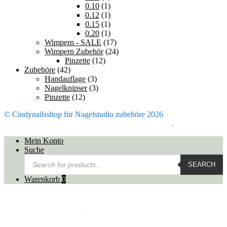
0.10
(1)
0.12
(1)
0.15
(1)
0.20
(1)
Wimpern - SALE
(17)
Wimpern Zubehör
(24)
Pinzette
(12)
Zubehöre
(42)
Handauflage
(3)
Nagelknipser
(3)
Pinzette
(12)
© Cindynailsshop für Nagelstudio zubehöre 2026
Mein Konto
Erstellt mit Storefront & WooCommerce
.
Mein Konto
Suche
Products
SEARCH
search
Warenkorb
0