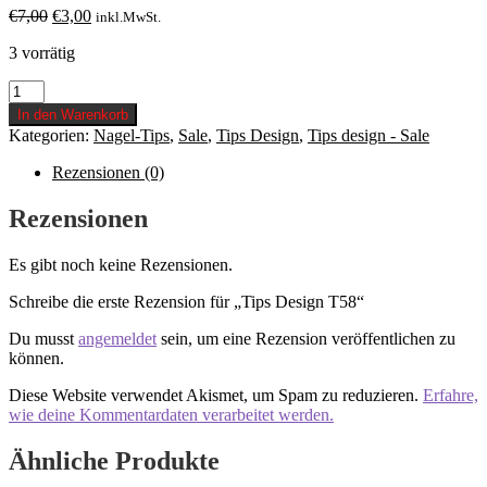
Ursprünglicher
Aktueller
€
7,00
€
3,00
inkl.MwSt.
Preis
Preis
3 vorrätig
war:
ist:
€7,00
€3,00.
Tips
Design
In den Warenkorb
T58
Kategorien:
Nagel-Tips
,
Sale
,
Tips Design
,
Tips design - Sale
Menge
Rezensionen (0)
Rezensionen
Es gibt noch keine Rezensionen.
Schreibe die erste Rezension für „Tips Design T58“
Du musst
angemeldet
sein, um eine Rezension veröffentlichen zu
können.
Diese Website verwendet Akismet, um Spam zu reduzieren.
Erfahre,
wie deine Kommentardaten verarbeitet werden.
Ähnliche Produkte