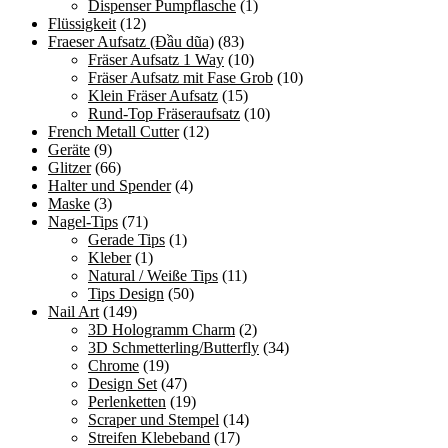
Dispenser Pumpflasche
(1)
Flüssigkeit
(12)
Fraeser Aufsatz (Đầu dũa)
(83)
Fräser Aufsatz 1 Way
(10)
Fräser Aufsatz mit Fase Grob
(10)
Klein Fräser Aufsatz
(15)
Rund-Top Fräseraufsatz
(10)
French Metall Cutter
(12)
Geräte
(9)
Glitzer
(66)
Halter und Spender
(4)
Maske
(3)
Nagel-Tips
(71)
Gerade Tips
(1)
Kleber
(1)
Natural / Weiße Tips
(11)
Tips Design
(50)
Nail Art
(149)
3D Hologramm Charm
(2)
3D Schmetterling/Butterfly
(34)
Chrome
(19)
Design Set
(47)
Perlenketten
(19)
Scraper und Stempel
(14)
Streifen Klebeband
(17)