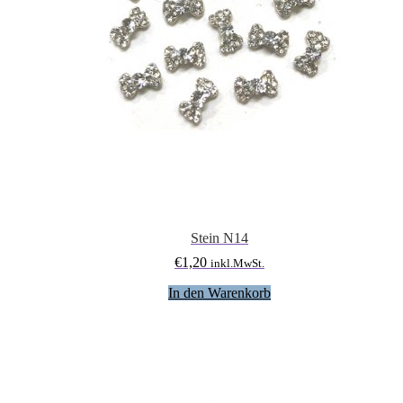
Stein N14
€
1,20
inkl.MwSt.
In den Warenkorb