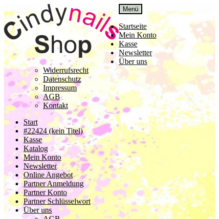
Zur
Zum
Menü
Navigation
Inhalt
springen
springen
Startseite
Mein Konto
Kasse
Newsletter
Über uns
Widerrufsrecht
Datenschutz
Impressum
AGB
Kontakt
Start
#22424 (kein Titel)
Kasse
Katalog
Mein Konto
Newsletter
Online Angebot
Partner Anmeldung
Partner Konto
Partner Schlüsselwort
Über uns
AGB