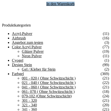
In den Warenkorb
Produktkategorien
Acryl-Pulver
(11)
Airbrush
(16)
Angebot zum testen
(3)
Color Acryl Pulver
(77)
Glitzer Pulver
(19)
Neon Pulver
(11)
Cyogel
(1)
Design Stein
(99)
Gel / Kleber für Stein
(2)
Farbgel
(369)
001 - 020 ( Ohne Schwitzschicht )
(21)
021 - 040 ( Ohne Schwitzschicht )
(22)
041 - 060 ( Ohne Schwitzschicht )
(21)
061- 078 ( Ohne Schwitzschicht )
(18)
079-102 (Ohne Schwitzschicht)
(24)
301 - 320
(21)
321 - 340
(20)
341 - 360
(21)