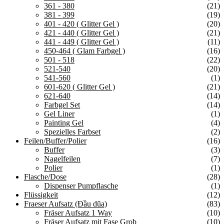
361 - 380
(21)
381 - 399
(19)
401 - 420 ( Glitter Gel )
(20)
421 - 440 ( Glitter Gel )
(21)
441 - 449 ( Glitter Gel )
(11)
450-464 ( Glam Farbgel )
(16)
501 - 518
(22)
521-540
(20)
541-560
(1)
601-620 ( Glitter Gel )
(21)
621-640
(14)
Farbgel Set
(14)
Gel Liner
(1)
Painting Gel
(4)
Spezielles Farbset
(2)
Feilen/Buffer/Polier
(16)
Buffer
(3)
Nagelfeilen
(7)
Polier
(1)
Flasche/Dose
(28)
Dispenser Pumpflasche
(1)
Flüssigkeit
(12)
Fraeser Aufsatz (Đầu dũa)
(83)
Fräser Aufsatz 1 Way
(10)
Fräser Aufsatz mit Fase Grob
(10)