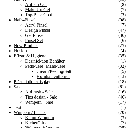
Aufbau Gel
(8)
Make Up Gel
(7)
Top/Base Coat
(3)
Nails-Pinsel
(98)
Acryl Pinsel
(7)
Design Pinsel
(47)
Gel Pinsel
(36)
Pinsel Set
(6)
New Product
(25)
Nuskin
(4)
Pflege & Hygiene
(35)
Desinfektion Behälter
(1)
Pedikuere- Manikuere
(32)
Cream/Peeling/Salt
(5)
Hornhautentferner
(13)
Präsentationsdisplay
(18)
Sale
(81)
Airbrush - Sale
(16)
Tips design - Sale
(46)
Wimpern - Sale
(17)
Test
(1)
Wimpern / Lashes
(70)
Katun Wimpern
(3)
Kleber/Glue
(7)
Volumen Wimpern
(25)