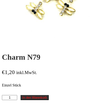
Charm N79
€
1,20
inkl.MwSt.
Einzel Stück
Charm
In den Warenkorb
N79
Menge