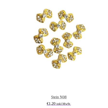
Stein N08
€
1,20
inkl.MwSt.