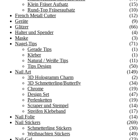
Klein Fräser Aufsatz
(15)
Rund-Top Fräseraufsatz
(10)
French Metall Cutter
(12)
Geräte
(9)
Glitzer
(66)
Halter und Spender
(4)
Maske
(3)
Nagel-Tips
(71)
Gerade Tips
(1)
Kleber
(1)
Natural / Weiße Tips
(11)
Tips Design
(50)
Nail Art
(149)
3D Hologramm Charm
(2)
3D Schmetterling/Butterfly
(34)
Chrome
(19)
Design Set
(47)
Perlenketten
(19)
Scraper und Stempel
(14)
Streifen Klebeband
(17)
Nail Folie
(14)
Nail Stickers
(269)
Schmetterling Stickers
(30)
Weihnachten Stickers
(49)
Nail-Gel
(23)