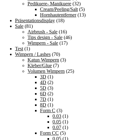
Pedikuere- Manikuere
(32)
Cream/Peeling/Salt
(5)
Hornhautentferner
(13)
Präsentationsdisplay
(18)
Sale
(81)
Airbrush - Sale
(16)
Tips design - Sale
(46)
Wimpern - Sale
(17)
Test
(1)
Wimpern / Lashes
(70)
Katun Wimpern
(3)
Kleber/Glue
(7)
Volumen Wimpern
(25)
3D
(1)
4D
(2)
5D
(3)
6D
(2)
7D
(1)
8D
(1)
Form C
(3)
0.03
(1)
0.05
(1)
0.07
(1)
Form CC
(5)
0.05
(1)