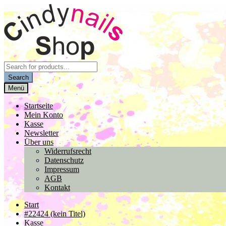
Zur
Zum
Navigation
Inhalt
springen
springen
Products
search
Search
Menü
Startseite
Mein Konto
Kasse
Newsletter
Über uns
Widerrufsrecht
Datenschutz
Impressum
AGB
Kontakt
Start
#22424 (kein Titel)
Kasse