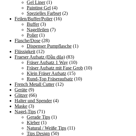
Gel Liner
(1)
Painting Gel
(4)
Spezielles Farbset
(2)
Feilen/Buffer/Polier
(16)
Buffer
(3)
Nagelfeilen
(7)
Polier
(1)
Flasche/Dose
(28)
Dispenser Pumpflasche
(1)
Flüssigkeit
(12)
Fraeser Aufsatz (Đầu dũa)
(83)
Fräser Aufsatz 1 Way
(10)
Fräser Aufsatz mit Fase Grob
(10)
Klein Fräser Aufsatz
(15)
Rund-Top Fräseraufsatz
(10)
French Metall Cutter
(12)
Geräte
(9)
Glitzer
(66)
Halter und Spender
(4)
Maske
(3)
Nagel-Tips
(71)
Gerade Tips
(1)
Kleber
(1)
Natural / Weiße Tips
(11)
Tips Design
(50)