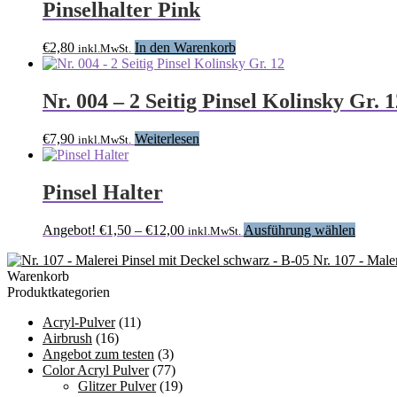
Pinselhalter Pink
€
2,80
In den Warenkorb
inkl.MwSt.
Nr. 004 – 2 Seitig Pinsel Kolinsky Gr. 1
€
7,90
Weiterlesen
inkl.MwSt.
Pinsel Halter
Preisspanne:
Dieses
Angebot!
€
1,50
–
€
12,00
Ausführung wählen
inkl.MwSt.
€1,50
Produk
Nr. 107 - Male
bis
weist
Warenkorb
€12,00
mehrer
Produktkategorien
Variant
auf.
Acryl-Pulver
(11)
Die
Airbrush
(16)
Option
Angebot zum testen
(3)
können
Color Acryl Pulver
(77)
auf
Glitzer Pulver
(19)
der