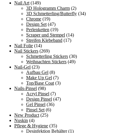
Nail Art
(149)
3D Hologramm Charm
(2)
3D Schmetterling/Butterfly
(34)
Chrome
(19)
Design Set
(47)
Perlenketten
(19)
Scraper und Stempel
(14)
Streifen Klebeband
(17)
Nail Folie
(14)
Nail Stickers
(269)
Schmetterling Stickers
(30)
Weihnachten Stickers
(49)
Nail-Gel
(23)
Aufbau Gel
(8)
Make Up Gel
(7)
Top/Base Coat
(3)
Nails-Pinsel
(98)
Acryl Pinsel
(7)
Design Pinsel
(47)
Gel Pinsel
(36)
Pinsel Set
(6)
New Product
(25)
Nuskin
(4)
Pflege & Hygiene
(35)
Desinfektion Behälter
(1)