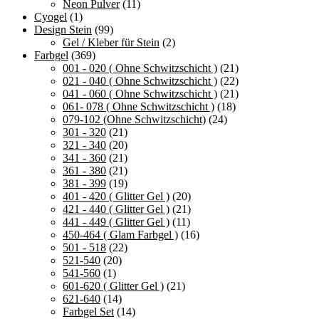
Neon Pulver
(11)
Produkt
Cyogel
(1)
gewähl
Design Stein
(99)
werden
Gel / Kleber für Stein
(2)
Farbgel
(369)
001 - 020 ( Ohne Schwitzschicht )
(21)
021 - 040 ( Ohne Schwitzschicht )
(22)
041 - 060 ( Ohne Schwitzschicht )
(21)
061- 078 ( Ohne Schwitzschicht )
(18)
079-102 (Ohne Schwitzschicht)
(24)
301 - 320
(21)
321 - 340
(20)
341 - 360
(21)
361 - 380
(21)
381 - 399
(19)
401 - 420 ( Glitter Gel )
(20)
421 - 440 ( Glitter Gel )
(21)
441 - 449 ( Glitter Gel )
(11)
450-464 ( Glam Farbgel )
(16)
501 - 518
(22)
521-540
(20)
541-560
(1)
601-620 ( Glitter Gel )
(21)
621-640
(14)
Farbgel Set
(14)