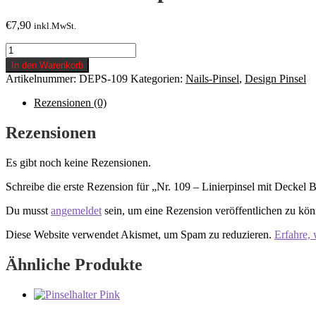
€
7,90
inkl.MwSt.
Nr.
109
In den Warenkorb
-
Artikelnummer:
DEPS-109
Kategorien:
Nails-Pinsel
,
Design Pinsel
Linierpinsel
mit
Rezensionen (0)
Deckel
B-
Rezensionen
01
Menge
Es gibt noch keine Rezensionen.
Schreibe die erste Rezension für „Nr. 109 – Linierpinsel mit Deckel 
Du musst
angemeldet
sein, um eine Rezension veröffentlichen zu kön
Diese Website verwendet Akismet, um Spam zu reduzieren.
Erfahre,
Ähnliche Produkte