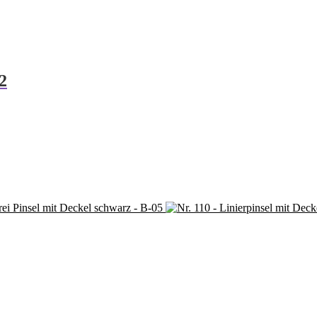
2
t
rei Pinsel mit Deckel schwarz - B-05
e
en
en