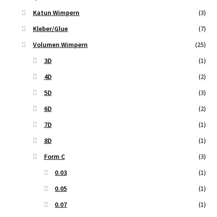
Katun Wimpern
(3)
Kleber/Glue
(7)
Volumen Wimpern
(25)
3D
(1)
4D
(2)
5D
(3)
6D
(2)
7D
(1)
8D
(1)
Form C
(3)
0.03
(1)
0.05
(1)
0.07
(1)