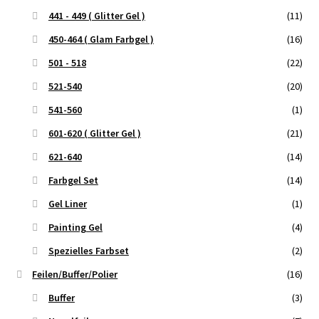
441 - 449 ( Glitter Gel )
(11)
450-464 ( Glam Farbgel )
(16)
501 - 518
(22)
521-540
(20)
541-560
(1)
601-620 ( Glitter Gel )
(21)
621-640
(14)
Farbgel Set
(14)
Gel Liner
(1)
Painting Gel
(4)
Spezielles Farbset
(2)
Feilen/Buffer/Polier
(16)
Buffer
(3)