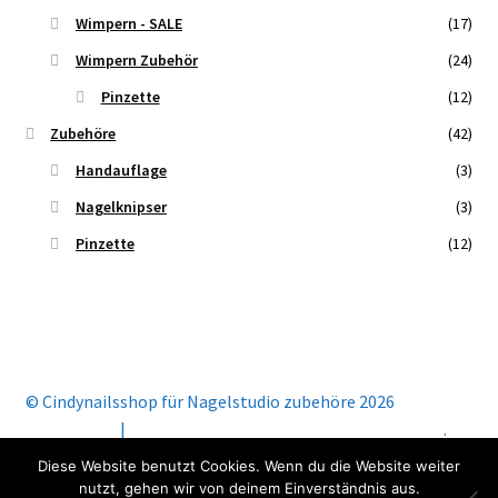
Wimpern - SALE
(17)
Wimpern Zubehör
(24)
Pinzette
(12)
Zubehöre
(42)
Handauflage
(3)
Nagelknipser
(3)
Pinzette
(12)
© Cindynailsshop für Nagelstudio zubehöre 2026
Mein Konto
Erstellt mit Storefront & WooCommerce
.
Diese Website benutzt Cookies. Wenn du die Website weiter
nutzt, gehen wir von deinem Einverständnis aus.