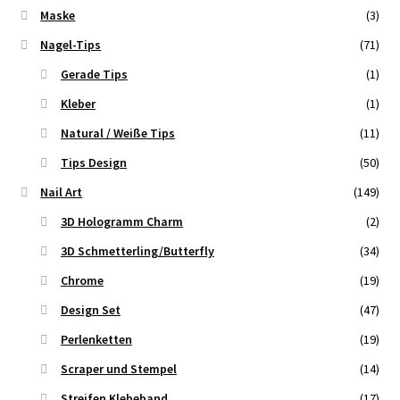
Maske
(3)
Nagel-Tips
(71)
Gerade Tips
(1)
Kleber
(1)
Natural / Weiße Tips
(11)
Tips Design
(50)
Nail Art
(149)
3D Hologramm Charm
(2)
3D Schmetterling/Butterfly
(34)
Chrome
(19)
Design Set
(47)
Perlenketten
(19)
Scraper und Stempel
(14)
Streifen Klebeband
(17)