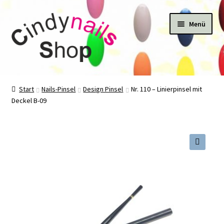
Zur
Zum
Menü
Navigation
Inhalt
springen
springen
Start
Start
Nails-Pinsel
Design Pinsel
Nr. 110 – Linierpinsel mit
Deckel B-09
#22424 (kein Titel)
Kasse
Katalog
🔍
Mein Konto
Newsletter