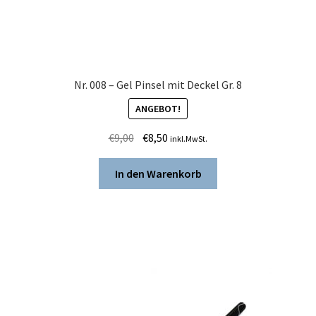
Nr. 008 – Gel Pinsel mit Deckel Gr. 8
ANGEBOT!
Ursprünglicher
Aktueller
€
9,00
€
8,50
inkl.MwSt.
Preis
Preis
war:
ist:
In den Warenkorb
€9,00
€8,50.