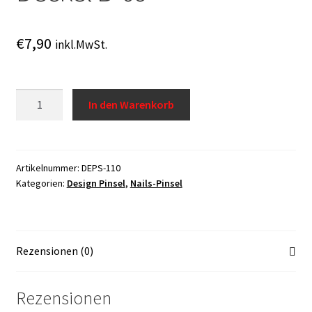
Widerrufsrecht
€
7,90
inkl.MwSt.
USA Produkt
Nr.
In den Warenkorb
Warenkorb
110
-
Linierpinsel
mit
Artikelnummer:
DEPS-110
Kategorien:
Design Pinsel
,
Nails-Pinsel
Deckel
B-
09
Menge
Rezensionen (0)
Rezensionen