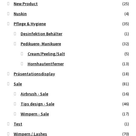
New Product
(25)
Nuskin
(4)
Pflege & Hygiene
(35)
Desinfektion Behälter
(1)
Pedikuere- Manikuere
(32)
Cream/Peeling/Salt
(5)
Hornhautentferner
(13)
Präsentationsdisplay
(18)
Sale
(81)
Airbrush - Sale
(16)
Tips design - Sale
(46)
Wimpern - Sale
(17)
Test
(1)
Wimpern / Lashes
(70)