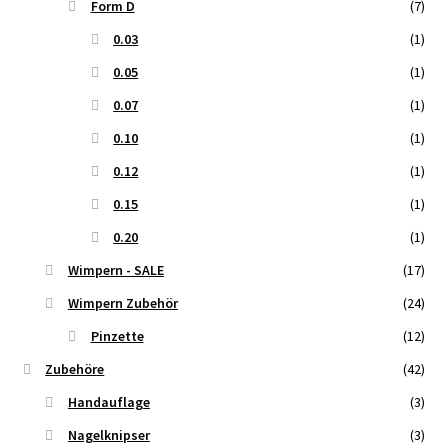
Form D
(7)
0.03
(1)
0.05
(1)
0.07
(1)
0.10
(1)
0.12
(1)
0.15
(1)
0.20
(1)
Wimpern - SALE
(17)
Wimpern Zubehör
(24)
Pinzette
(12)
Zubehöre
(42)
Handauflage
(3)
Nagelknipser
(3)