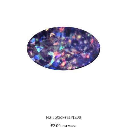
Nail Stickers N200
€
2,00
inkl.MwSt.