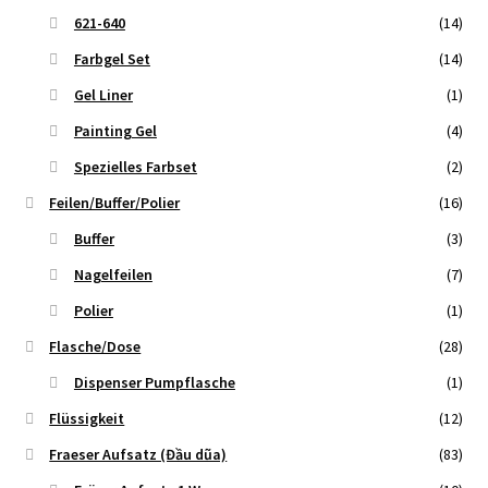
621-640
(14)
Farbgel Set
(14)
Gel Liner
(1)
Painting Gel
(4)
Spezielles Farbset
(2)
Feilen/Buffer/Polier
(16)
Buffer
(3)
Nagelfeilen
(7)
Polier
(1)
Flasche/Dose
(28)
Dispenser Pumpflasche
(1)
Flüssigkeit
(12)
Fraeser Aufsatz (Đầu dũa)
(83)