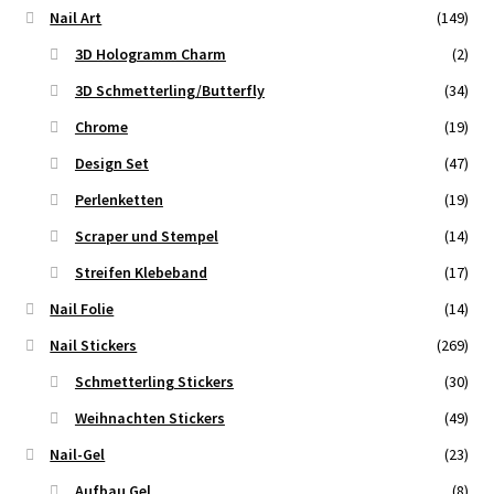
Nail Art
(149)
3D Hologramm Charm
(2)
3D Schmetterling/Butterfly
(34)
Chrome
(19)
Design Set
(47)
Perlenketten
(19)
Scraper und Stempel
(14)
Streifen Klebeband
(17)
Nail Folie
(14)
Nail Stickers
(269)
Schmetterling Stickers
(30)
Weihnachten Stickers
(49)
Nail-Gel
(23)
Aufbau Gel
(8)