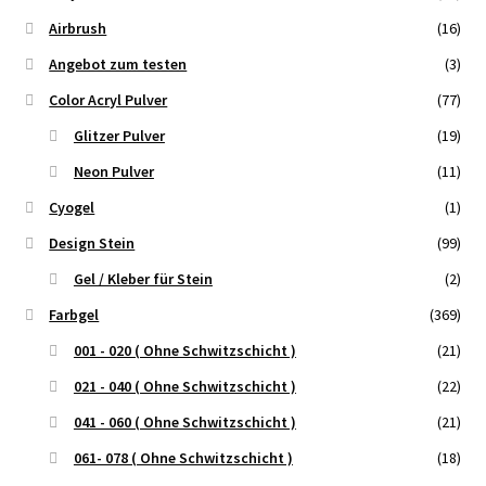
Airbrush
(16)
Angebot zum testen
(3)
Color Acryl Pulver
(77)
Glitzer Pulver
(19)
Neon Pulver
(11)
Cyogel
(1)
Design Stein
(99)
Gel / Kleber für Stein
(2)
Farbgel
(369)
001 - 020 ( Ohne Schwitzschicht )
(21)
021 - 040 ( Ohne Schwitzschicht )
(22)
041 - 060 ( Ohne Schwitzschicht )
(21)
061- 078 ( Ohne Schwitzschicht )
(18)