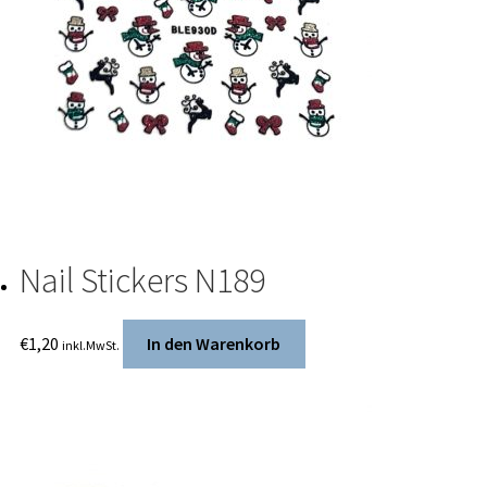
Nail Stickers N189
€
1,20
In den Warenkorb
inkl.MwSt.