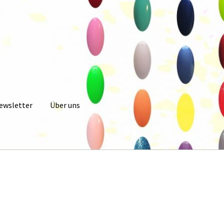
ewsletter
Über uns
 Konto
Newsletter
Online Angebot
Partner Anmeldung
Partner K
Warenkorb