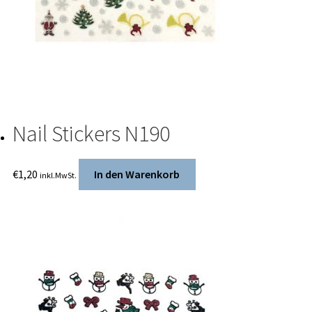
Nail Stickers N190
€
1,20
In den Warenkorb
inkl.MwSt.