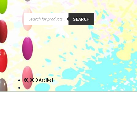
Products
SEARCH
search
€
0,00
0 Artikel
onto