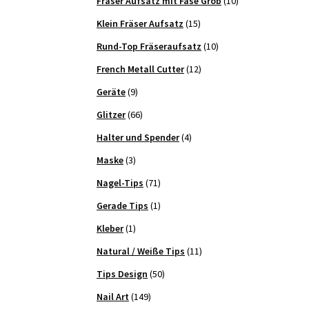
Fräser Aufsatz mit Fase Grob
(10)
Klein Fräser Aufsatz
(15)
Rund-Top Fräseraufsatz
(10)
French Metall Cutter
(12)
Geräte
(9)
Glitzer
(66)
Halter und Spender
(4)
Maske
(3)
Nagel-Tips
(71)
Gerade Tips
(1)
Kleber
(1)
Natural / Weiße Tips
(11)
Tips Design
(50)
Nail Art
(149)