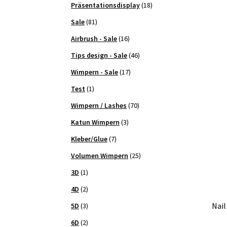
Präsentationsdisplay
(18)
Sale
(81)
Airbrush - Sale
(16)
Tips design - Sale
(46)
Wimpern - Sale
(17)
Test
(1)
Wimpern / Lashes
(70)
Katun Wimpern
(3)
Kleber/Glue
(7)
Volumen Wimpern
(25)
3D
(1)
4D
(2)
Nail
5D
(3)
6D
(2)