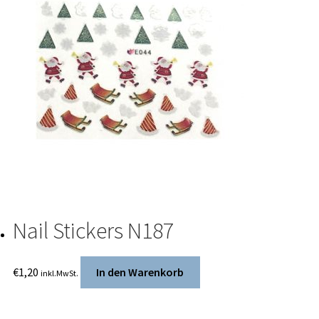
Nail Stickers N187
€
1,20
In den Warenkorb
inkl.MwSt.