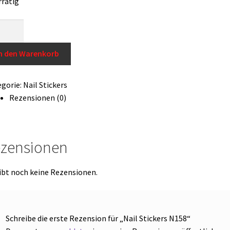
rrätig
kers
8
n den Warenkorb
ge
gorie:
Nail Stickers
Rezensionen (0)
zensionen
ibt noch keine Rezensionen.
Schreibe die erste Rezension für „Nail Stickers N158“