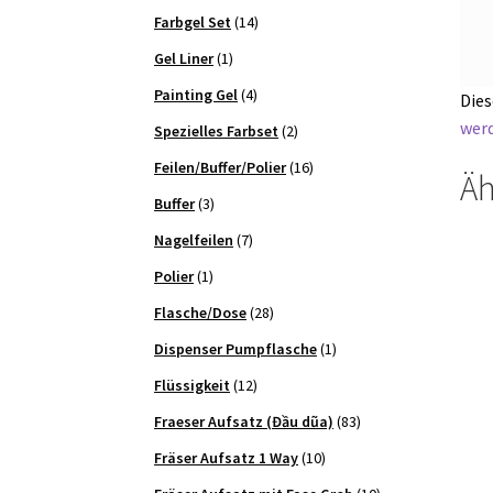
Farbgel Set
(14)
Gel Liner
(1)
Painting Gel
(4)
Dies
werd
Spezielles Farbset
(2)
Feilen/Buffer/Polier
(16)
Äh
Buffer
(3)
Nagelfeilen
(7)
Polier
(1)
Flasche/Dose
(28)
Dispenser Pumpflasche
(1)
Flüssigkeit
(12)
Fraeser Aufsatz (Đầu dũa)
(83)
Fräser Aufsatz 1 Way
(10)