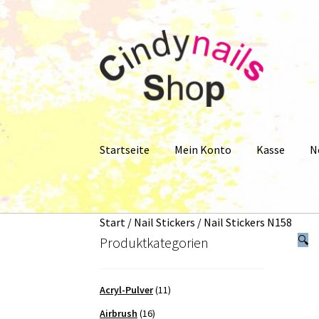
Zur
Zum
Navigation
Inhalt
springen
springen
Startseite
Mein Konto
Kasse
N
Start
#22424 (kein Titel)
Kasse
Katalog
Mein
Start
/
Nail Stickers
/
Nail Stickers N158
Partner Schlüsselwort
Über uns
USA Produkt
🔍
Produktkategorien
Acryl-Pulver
(11)
Airbrush
(16)