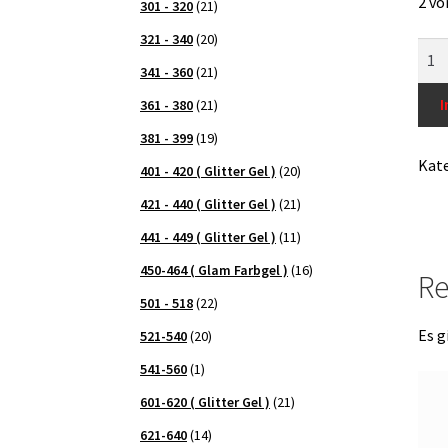
2 vo
301 - 320
(21)
321 - 340
(20)
Nail
341 - 360
(21)
Stic
N15
I
361 - 380
(21)
Men
381 - 399
(19)
Kate
401 - 420 ( Glitter Gel )
(20)
421 - 440 ( Glitter Gel )
(21)
441 - 449 ( Glitter Gel )
(11)
450-464 ( Glam Farbgel )
(16)
Re
501 - 518
(22)
Es g
521-540
(20)
541-560
(1)
601-620 ( Glitter Gel )
(21)
621-640
(14)