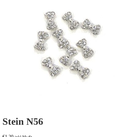
Stein N56
€
1,20
inkl.MwSt.