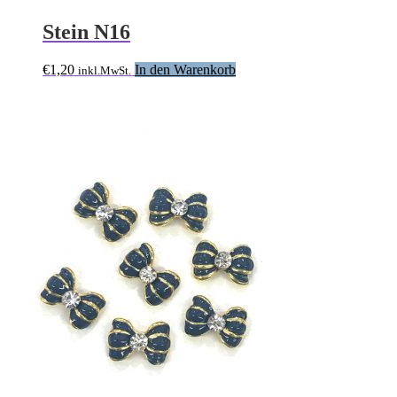
Stein N16
€
1,20
In den Warenkorb
inkl.MwSt.