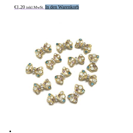
€
1,20
In den Warenkorb
inkl.MwSt.