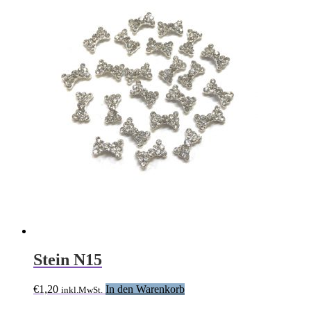
Stein N15
€
1,20
In den Warenkorb
inkl.MwSt.