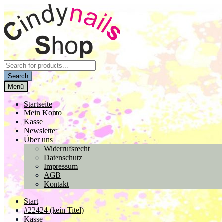
Zur
Zum
Navigation
Inhalt
springen
springen
Products
search
Search
Menü
Startseite
Mein Konto
Kasse
Newsletter
Über uns
Widerrufsrecht
Datenschutz
Impressum
AGB
Kontakt
Start
#22424 (kein Titel)
Kasse