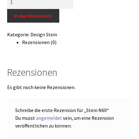
N60
Impressum
Menge
In den Warenkorb
Kontakt
Kategorie:
Design Stein
Widerrufsrecht
Rezensionen (0)
USA Produkt
Rezensionen
Warenkorb
Es gibt noch keine Rezensionen.
Schreibe die erste Rezension für „Stein N60“
Du musst
angemeldet
sein, um eine Rezension
veröffentlichen zu können.