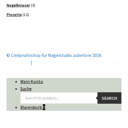
Nagelknipser
(3)
Pinzette
(12)
© Cindynailsshop für Nagelstudio zubehöre 2026
Mein Konto
Erstellt mit Storefront & WooCommerce
.
Mein Konto
Suche
Products
SEARCH
search
Warenkorb
0