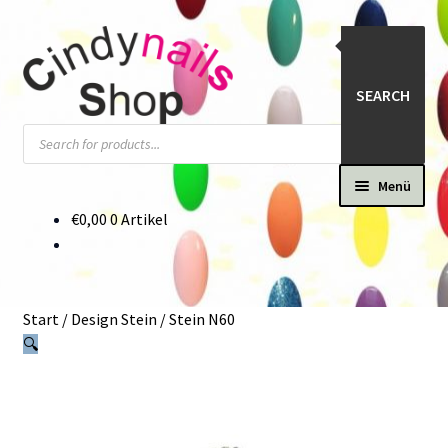
Zur
Zum
Navigation
Inhalt
springen
springen
SEARCH
Products
search
Menü
€
0,00
0 Artikel
Start
#22424 (kein Titel)
Start
/
Design Stein
/
Stein N60
Kasse
🔍
Katalog
Mein Konto