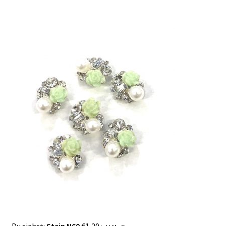
Du siehst:
Stein N60
€
1,20