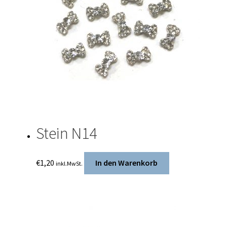
Stein N14
€
1,20
In den Warenkorb
inkl.MwSt.