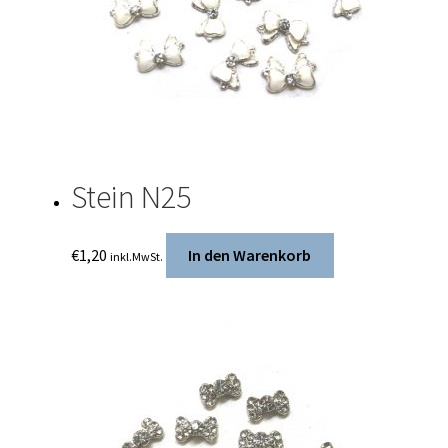
Stein N25
€
1,20
In den Warenkorb
inkl.MwSt.