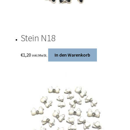
Stein N18
€
1,20
In den Warenkorb
inkl.MwSt.