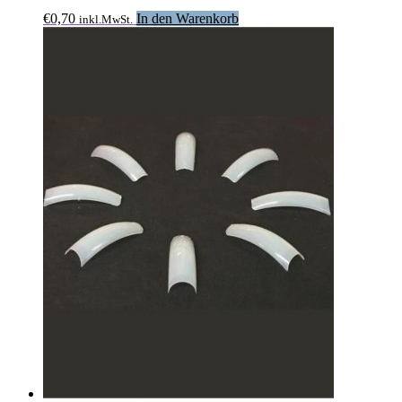
€
0,70
In den Warenkorb
inkl.MwSt.