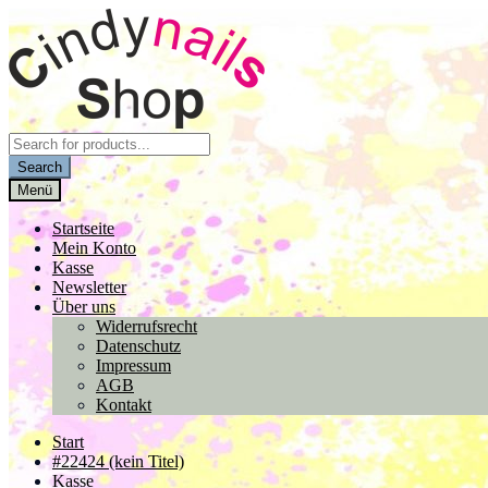
Zur
Zum
Navigation
Inhalt
springen
springen
Products
search
Search
Menü
Startseite
Mein Konto
Kasse
Newsletter
Über uns
Widerrufsrecht
Datenschutz
Impressum
AGB
Kontakt
Start
#22424 (kein Titel)
Kasse