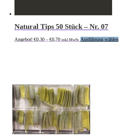
Natural Tips 50 Stück – Nr. 07
Preisspanne:
Dieses
Angebot!
€
0,30
–
€
0,70
Ausführung wählen
inkl.MwSt.
€0,30
Produkt
bis
weist
€0,70
mehrere
Variante
auf.
Die
Optione
können
auf
der
Produkts
gewählt
werden