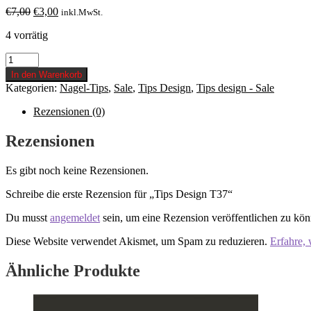
Ursprünglicher
Aktueller
€
7,00
€
3,00
inkl.MwSt.
Preis
Preis
4 vorrätig
war:
ist:
€7,00
€3,00.
Tips
Design
In den Warenkorb
T37
Kategorien:
Nagel-Tips
,
Sale
,
Tips Design
,
Tips design - Sale
Menge
Rezensionen (0)
Rezensionen
Es gibt noch keine Rezensionen.
Schreibe die erste Rezension für „Tips Design T37“
Du musst
angemeldet
sein, um eine Rezension veröffentlichen zu kön
Diese Website verwendet Akismet, um Spam zu reduzieren.
Erfahre,
Ähnliche Produkte