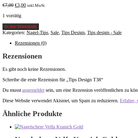
Ursprünglicher
Aktueller
€
7,00
€
3,00
inkl.MwSt.
Preis
Preis
1 vorrätig
war:
ist:
€7,00
€3,00.
Tips
In den Warenkorb
Design
Kategorien:
Nagel-Tips
,
Sale
,
Tips Design
,
Tips design - Sale
T38
Menge
Rezensionen (0)
Rezensionen
Es gibt noch keine Rezensionen.
Schreibe die erste Rezension für „Tips Design T38“
Du musst
angemeldet
sein, um eine Rezension veröffentlichen zu kön
Diese Website verwendet Akismet, um Spam zu reduzieren.
Erfahre,
Ähnliche Produkte