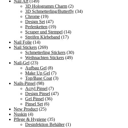
Nail Art
(149)
3D Hologramm Charm
(2)
3D Schmetterling/Butterfly
(34)
Chrome
(19)
Design Set
(47)
Perlenketten
(19)
Scraper und Stempel
(14)
Streifen Klebeband
(17)
Nail Folie
(14)
Nail Stickers
(269)
Schmetterling Stickers
(30)
Weihnachten Stickers
(49)
Nail-Gel
(23)
Aufbau Gel
(8)
Make Up Gel
(7)
Top/Base Coat
(3)
Nails-Pinsel
(98)
Acryl Pinsel
(7)
Design Pinsel
(47)
Gel Pinsel
(36)
Pinsel Set
(6)
New Product
(25)
Nuskin
(4)
Pflege & Hygiene
(35)
Desinfektion Behälter
(1)