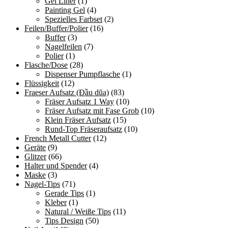
Gel Liner
(1)
Painting Gel
(4)
Spezielles Farbset
(2)
Feilen/Buffer/Polier
(16)
Buffer
(3)
Nagelfeilen
(7)
Polier
(1)
Flasche/Dose
(28)
Dispenser Pumpflasche
(1)
Flüssigkeit
(12)
Fraeser Aufsatz (Đầu dũa)
(83)
Fräser Aufsatz 1 Way
(10)
Fräser Aufsatz mit Fase Grob
(10)
Klein Fräser Aufsatz
(15)
Rund-Top Fräseraufsatz
(10)
French Metall Cutter
(12)
Geräte
(9)
Glitzer
(66)
Halter und Spender
(4)
Maske
(3)
Nagel-Tips
(71)
Gerade Tips
(1)
Kleber
(1)
Natural / Weiße Tips
(11)
Tips Design
(50)