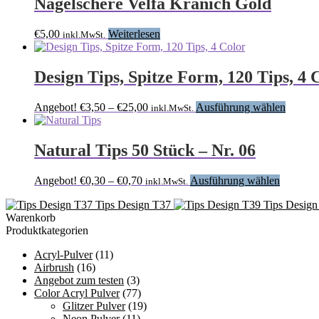
Nagelschere Velfa Kranich Gold
€
5,00
Weiterlesen
inkl.MwSt.
Design Tips, Spitze Form, 120 Tips, 4 
Preisspanne:
Dieses
Angebot!
€
3,50
–
€
25,00
Ausführung wählen
inkl.MwSt.
€3,50
Produk
bis
weist
€25,00
mehrer
Natural Tips 50 Stück – Nr. 06
Variant
auf.
Preisspanne:
Dieses
Angebot!
€
0,30
–
€
0,70
Ausführung wählen
inkl.MwSt.
Die
€0,30
Produkt
Option
Tips Design T37
Tips Design
bis
weist
können
Warenkorb
€0,70
mehrere
auf
Produktkategorien
Variante
der
auf.
Produkt
Acryl-Pulver
(11)
Die
gewähl
Airbrush
(16)
Optione
werden
Angebot zum testen
(3)
können
Color Acryl Pulver
(77)
auf
Glitzer Pulver
(19)
der
Neon Pulver
(11)