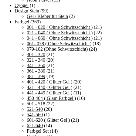
Produkts
Cyogel
(1)
gewählt
Design Stein
(99)
werden
Gel / Kleber für Stein
(2)
Farbgel
(369)
001 - 020 ( Ohne Schwitzschicht )
(21)
021 - 040 ( Ohne Schwitzschicht )
(22)
041 - 060 ( Ohne Schwitzschicht )
(21)
061- 078 ( Ohne Schwitzschicht )
(18)
079-102 (Ohne Schwitzschicht)
(24)
301 - 320
(21)
321 - 340
(20)
341 - 360
(21)
361 - 380
(21)
381 - 399
(19)
401 - 420 ( Glitter Gel )
(20)
421 - 440 ( Glitter Gel )
(21)
441 - 449 ( Glitter Gel )
(11)
450-464 ( Glam Farbgel )
(16)
501 - 518
(22)
521-540
(20)
541-560
(1)
601-620 ( Glitter Gel )
(21)
621-640
(14)
Farbgel Set
(14)