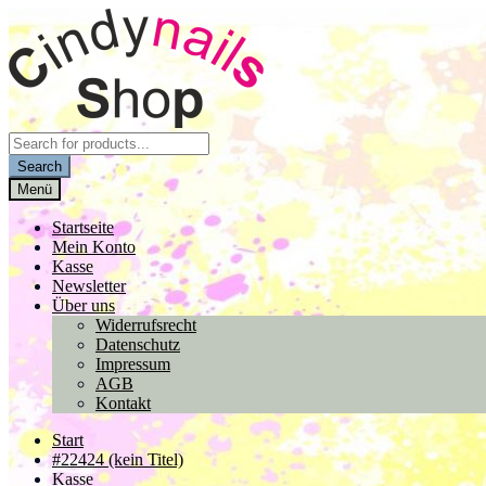
Zur
Zum
Navigation
Inhalt
springen
springen
Products
search
Search
Menü
Startseite
Mein Konto
Kasse
Newsletter
Über uns
Widerrufsrecht
Datenschutz
Impressum
AGB
Kontakt
Start
#22424 (kein Titel)
Kasse